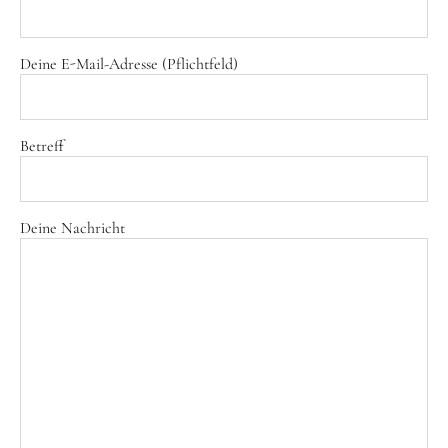
Aktuelles
Tipps für Kids
Deine E-Mail-Adresse (Pflichtfeld)
Rezepte
Für Schulen
Betreff
Unser Beitrag zum Ernährungsführerschein
Projektwoche Planetary Health Diet
Deine Nachricht
Frühlingsküche & Sprachschätze
Winterzauber
Projekttag im KiKoMo
Projekt „Iss dich klug“
Kräuterwanderung und Outdoorkochen
Für KiTas