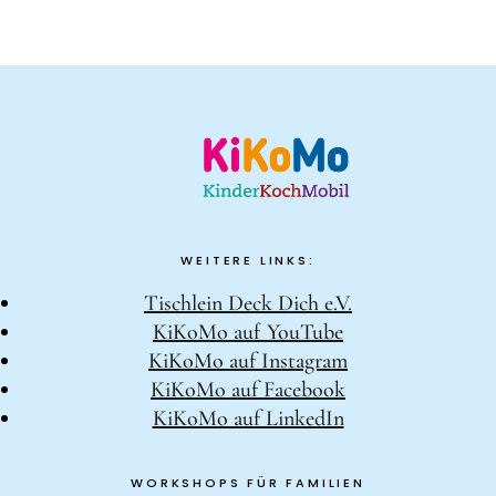
WEITERE LINKS:
Tischlein Deck Dich e.V.
KiKoMo auf YouTube
KiKoMo auf Instagram
KiKoMo auf Facebook
KiKoMo auf LinkedIn
WORKSHOPS FÜR FAMILIEN