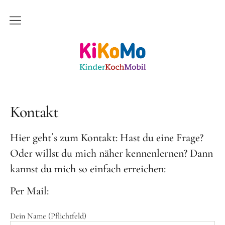
Start
Kinderkochmobil KiKoMo Karlsruhe
Das bin ich
Mein Team
Kontakt
Daher komme ich
Hier geht´s zum Kontakt: Hast du eine Frage?
Meine Freunde
Oder willst du mich näher kennenlernen? Dann
Saisonal – Regional – Bio
kannst du mich so einfach erreichen:
Wir sind “in-Form”
Per Mail:
Anerkannt als “BNE”-Akteur
Mein erstes Jahr
Dein Name (Pflichtfeld)