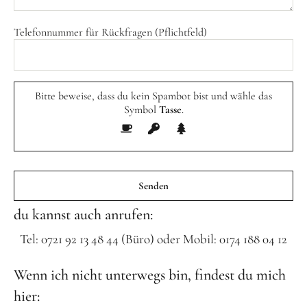
Frühlingsküche & Sprachschätze – Mit allen Sinnen
Telefonnummer für Rückfragen (Pflichtfeld)
lernen
Winterzauber
Bitte beweise, dass du kein Spambot bist und wähle das
Offene Angebote
Symbol
Tasse
.
Werde Klimabotschafter:in
Outdoor Koch-Geburtstag
Bitte
lasse
Groß & Klein-Kochworkshop
dieses
Kindergeburtstag im KiKoMo
Feld
du kannst auch anrufen:
leer.
Mitmachen
Tel: 0721 92 13 48 44 (Büro) oder Mobil: 0174 188 04 12
Wenn ich nicht unterwegs bin, findest du mich
FSJ/BFD/FÖJ
hier:
Spenden