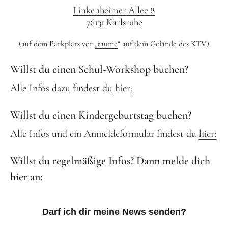
Linkenheimer Allee 8
Schenk ein Lächeln, statt ein Geschenk!
76131 Karlsruhe
Kontakt
(auf dem Parkplatz vor
„räume
“ auf dem Gelände des KTV)
Linktree
Willst du einen Schul-Workshop buchen?
Newsletter
Alle Infos dazu findest du
hier:
Willst du einen Kindergeburtstag buchen?
Alle Infos und ein Anmeldeformular findest du
hier:
Instagram
YouTube
Cookie-
Willst du regelmäßige Infos? Dann melde dich
Richtlinie
hier an:
(EU)
Darf ich dir meine News senden?