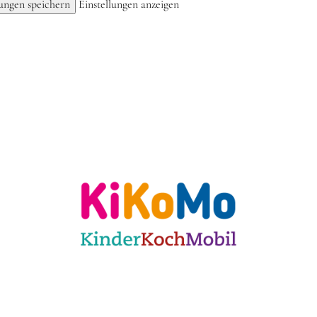
lungen speichern
Einstellungen anzeigen
ulen
Für KiTas
Offene Angebote
Mit
 Karlsruhe