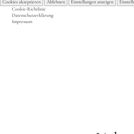
Cookies akzeptieren
Ablehnen
Einstellungen anzeigen
Einstel
Cookie-Richtlinie
Datenschutzerklärung
Impressum
Start
Das bin ich
Aktuelles
Für Sch
Kinderkochmobil KiKoMo
KOCHEN MIT KINDERN IM KINDER-KOCH-MOBIL