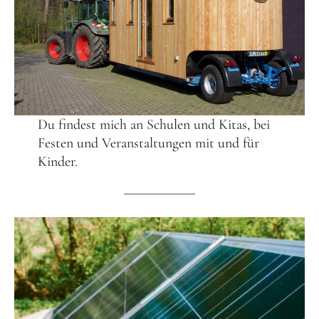
Frühlingsküche & Sprachschätze – Mit allen Sinnen
lernen
Winterzauber
Offene Angebote
Du findest mich an Schulen und Kitas, bei
Festen und Veranstaltungen mit und für
Werde Klimabotschafter:in
Kinder.
Outdoor Koch-Geburtstag
Groß & Klein-Kochworkshop
Kindergeburtstag im KiKoMo
Mitmachen
FSJ/BFD/FÖJ
Spenden