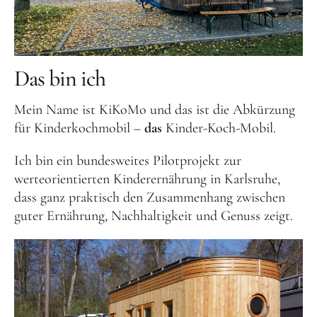
Aktuelles
Tipps für Kids
Rezepte
Das bin ich
Für Schulen
Mein Name ist KiKoMo und das ist die Abkürzung
für Kinderkochmobil –
das
Kinder-Koch-Mobil.
Unser Beitrag zum Ernährungsführerschein
Projektwoche Planetary Health Diet
Ich bin ein bundesweites Pilotprojekt zur
werteorientierten Kinderernährung in Karlsruhe,
Frühlingsküche & Sprachschätze
dass ganz praktisch den Zusammenhang zwischen
Winterzauber
guter Ernährung, Nachhaltigkeit und Genuss zeigt.
Projekttag im KiKoMo
Projekt „Iss dich klug“
Kräuterwanderung und Outdoorkochen
Für KiTas