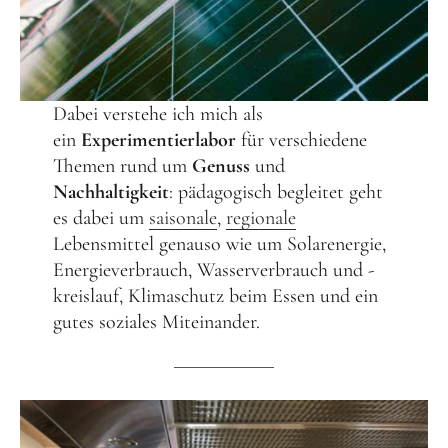
Schenk ein Lächeln, statt ein Geschenk!
Kontakt
Dabei verstehe ich mich als
Linktree
ein
Experimentierlabor
für verschiedene
Newsletter
Themen rund um
Genuss
und
Nachhaltigkeit
: pädagogisch begleitet geht
es dabei um
saisonale
,
regionale
Lebensmittel genauso wie um Solarenergie,
Energieverbrauch, Wasserverbrauch und -
kreislauf, Klimaschutz beim Essen und ein
Instagram
YouTube
Cookie-
gutes soziales Miteinander.
Richtlinie
(EU)