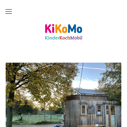
Start
Kinderkochmobil KiKoMo Karlsruhe
Das bin ich
Mein Team
Daher komme ich
Meine Freunde
Saisonal – Regional – Bio
Wir sind “in-Form”
Anerkannt als “BNE”-Akteur
Mein erstes Jahr