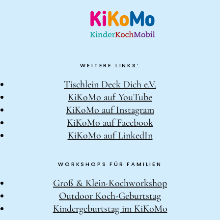
WEITERE LINKS:
Tischlein Deck Dich e.V.
KiKoMo auf YouTube
KiKoMo auf Instagram
KiKoMo auf Facebook
KiKoMo auf LinkedIn
WORKSHOPS FÜR FAMILIEN
Groß & Klein-Kochworkshop
Outdoor Koch-Geburtstag
Kindergeburtstag im KiKoMo