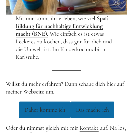
Mit mir könnt ihr erleben, wie viel Spaß
Bildung für nachhaltige Entwicklung
macht (BNE).
Wie einfach es ist etwas
Leckeres zu kochen, dass gut für dich und
die Umwelt ist. Im Kinderkochmobil in
Karlsruhe.
Willst du mehr erfahren? Dann schaue dich hier auf
meiner Webseite um.
Daher komme ich
Das mache ich
Oder du nimmst gleich mit mir
Kontakt
auf. Na los,