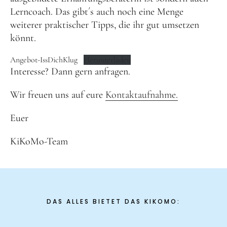
Schenk ein Lächeln, statt ein Geschenk!
Lerncoach. Das gibt´s auch noch eine Menge
weiterer praktischer Tipps, die ihr gut umsetzen
Kontakt
könnt.
Linktree
Angebot-IssDichKlug
Herunterladen
Interesse? Dann gern anfragen.
Newsletter
Wir freuen uns auf eure
Kontaktaufnahme.
Euer
KiKoMo-Team
Instagram
YouTube
Cookie-
Richtlinie
(EU)
DAS ALLES BIETET DAS KIKOMO: