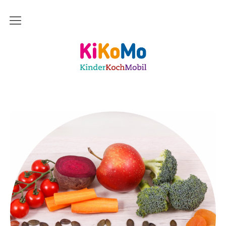
Start
Kinderkochmobil KiKoMo Karlsruhe
Das bin ich
Mein Team
Daher komme ich
Meine Freunde
Saisonal – Regional – Bio
Wir sind “in-Form”
Anerkannt als “BNE”-Akteur
Mein erstes Jahr