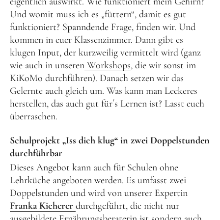
eigentlich auswirkt. Wie funktioniert mein Gehirn?
Und womit muss ich es „füttern“, damit es gut
Frühlingsküche & Sprachschätze – Mit allen Sinnen
funktioniert? Spanndende Frage, finden wir. Und
lernen
kommen in euer Klassenzimmer. Dann gibt es
Winterzauber
klugen Input, der kurzweilig vermittelt wird (ganz
wie auch in unseren
Workshops
, die wir sonst im
Offene Angebote
KiKoMo durchführen). Danach setzen wir das
Gelernte auch gleich um. Was kann man Leckeres
Werde Klimabotschafter:in
herstellen, das auch gut für´s Lernen ist? Lasst euch
Outdoor Koch-Geburtstag
überraschen.
Groß & Klein-Kochworkshop
Schulprojekt „Iss dich klug“ in zwei Doppelstunden
Kindergeburtstag im KiKoMo
durchführbar
Mitmachen
Dieses Angebot kann auch für Schulen ohne
Lehrküche angeboten werden. Es umfasst zwei
Doppelstunden und wird von unserer Expertin
FSJ/BFD/FÖJ
Franka Kicherer
durchgeführt, die nicht nur
Spenden
ausgebildete Ernährungsberaterin ist sondern auch