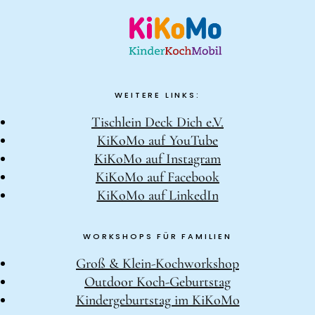
WEITERE LINKS:
Tischlein Deck Dich e.V.
KiKoMo auf YouTube
KiKoMo auf Instagram
KiKoMo auf Facebook
KiKoMo auf LinkedIn
WORKSHOPS FÜR FAMILIEN
Groß & Klein-Kochworkshop
Outdoor Koch-Geburtstag
Kindergeburtstag im KiKoMo