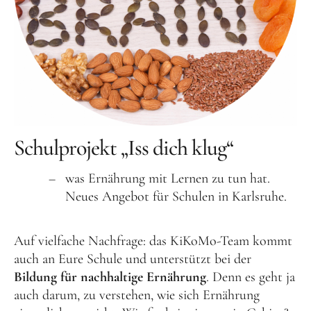
Aktuelles
Tipps für Kids
Rezepte
Für Schulen
Unser Beitrag zum Ernährungsführerschein
Schulprojekt „Iss dich klug“
Projektwoche Planetary Health Diet
Frühlingsküche & Sprachschätze
was Ernährung mit Lernen zu tun hat.
Neues Angebot für Schulen in Karlsruhe.
Winterzauber
Projekttag im KiKoMo
Auf vielfache Nachfrage: das KiKoMo-Team kommt
Projekt „Iss dich klug“
auch an Eure Schule und unterstützt bei der
Bildung für nachhaltige Ernährung
. Denn es geht ja
Kräuterwanderung und Outdoorkochen
auch darum, zu verstehen, wie sich Ernährung
Für KiTas