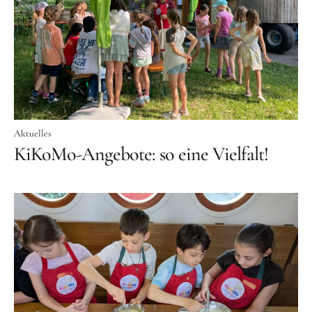
Schenk ein Lächeln, statt ein Geschenk!
Kontakt
Linktree
Newsletter
Aktuelles
KiKoMo-Angebote: so eine Vielfalt!
Instagram
YouTube
Cookie-
Richtlinie
(EU)