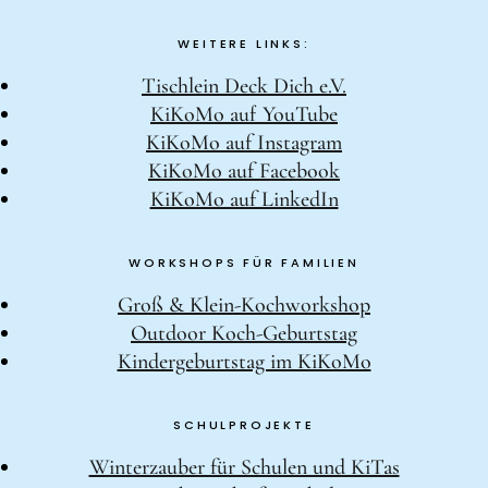
WEITERE LINKS:
Tischlein Deck Dich e.V.
KiKoMo auf YouTube
KiKoMo auf Instagram
KiKoMo auf Facebook
KiKoMo auf LinkedIn
WORKSHOPS FÜR FAMILIEN
Groß & Klein-Kochworkshop
Outdoor Koch-Geburtstag
Kindergeburtstag im KiKoMo
SCHULPROJEKTE
Winterzauber für Schulen und KiTas