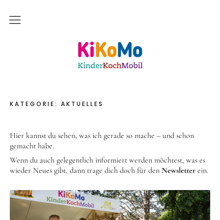
Start
Kinderkochmobil KiKoMo Karlsruhe
Das bin ich
Mein Team
KATEGORIE:
AKTUELLES
Daher komme ich
Meine Freunde
Hier kannst du sehen, was ich gerade so mache – und schon
gemacht habe.
Saisonal – Regional – Bio
Wenn du auch gelegentlich informiert werden möchtest, was es
Wir sind “in-Form”
wieder Neues gibt, dann trage dich doch für den
Newsletter
ein.
Anerkannt als “BNE”-Akteur
Mein erstes Jahr