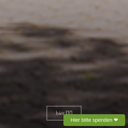
hier 👇🏽
Hier bitte spenden ❤