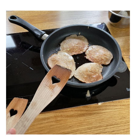
Schenk ein Lächeln, statt ein Geschenk!
Kontakt
Linktree
Newsletter
Instagram
YouTube
Cookie-
Richtlinie
(EU)