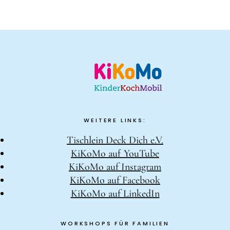
WEITERE LINKS:
Tischlein Deck Dich e.V.
KiKoMo auf YouTube
KiKoMo auf Instagram
KiKoMo auf Facebook
KiKoMo auf LinkedIn
WORKSHOPS FÜR FAMILIEN