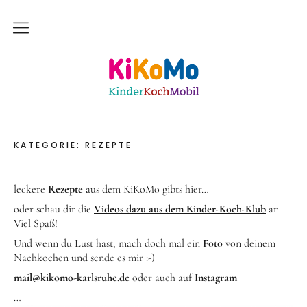
Start
Kinderkochmobil KiKoMo Karlsruhe
Das bin ich
Mein Team
KATEGORIE:
REZEPTE
Daher komme ich
Meine Freunde
leckere
Rezepte
aus dem KiKoMo gibts hier…
oder schau dir die
Videos dazu aus dem Kinder-Koch-Klub
an.
Saisonal – Regional – Bio
Viel Spaß!
Wir sind “in-Form”
Und wenn du Lust hast, mach doch mal ein
Foto
von deinem
Nachkochen und sende es mir :-)
Anerkannt als “BNE”-Akteur
mail@kikomo-karlsruhe.de
oder auch auf
Instagram
Mein erstes Jahr
…