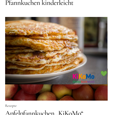
Pfannkuchen kinderleicht
Rezepte
Apfelpfannkuchen „KiKoMo“