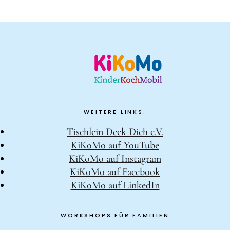
WEITERE LINKS:
Tischlein Deck Dich e.V.
KiKoMo auf YouTube
KiKoMo auf Instagram
KiKoMo auf Facebook
KiKoMo auf LinkedIn
WORKSHOPS FÜR FAMILIEN