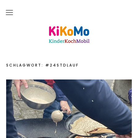
Start
Kinderkochmobil KiKoMo Karlsruhe
Das bin ich
Mein Team
SCHLAGWORT:
#24STDLAUF
Daher komme ich
Meine Freunde
Saisonal – Regional – Bio
Wir sind “in-Form”
Anerkannt als “BNE”-Akteur
Mein erstes Jahr