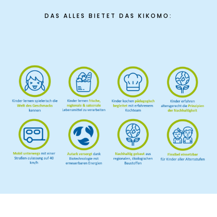
DAS ALLES BIETET DAS KIKOMO:
Frühlingsküche & Sprachschätze – Mit allen Sinnen
lernen
Winterzauber
Offene Angebote
Werde Klimabotschafter:in
Outdoor Koch-Geburtstag
Groß & Klein-Kochworkshop
Kindergeburtstag im KiKoMo
Mitmachen
FSJ/BFD/FÖJ
Spenden