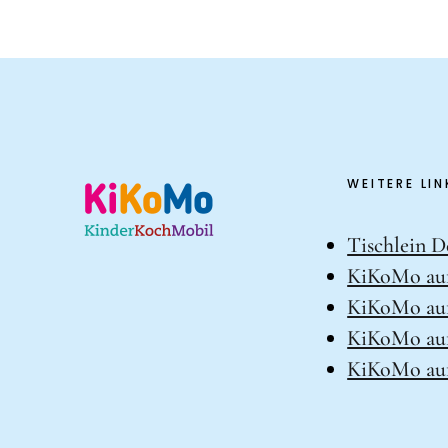
WEITERE LIN
Tischlein D
KiKoMo au
KiKoMo auf
KiKoMo au
KiKoMo auf