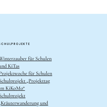
SCHULPROJEKTE
Winterzauber für Schulen
und KiTas
Projektwoche für Schulen
Schulprojekt „Projekttag
im KiKoMo“
Schulprojekt
„Kräuterwanderung und