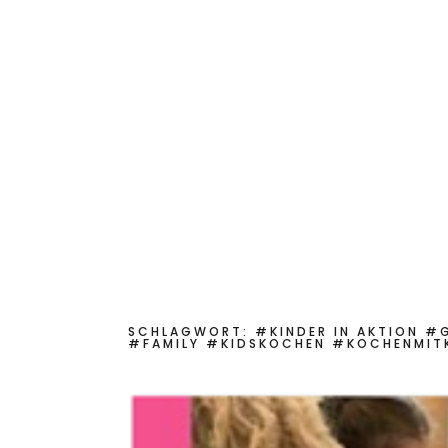
Start
Das bin ich
Aktuelles
Für Sch
Kinderkochmobil KiKoMo
KOCHEN MIT KINDERN IM KINDER-KOCH-MOBIL
SCHLAGWORT:
#KINDER IN AKTION #
FAMILY #KIDSKOCHEN #KOCHENMITK