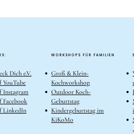
KS:
WORKSHOPS FÜR FAMILIEN
eck Dich e.V.
Groß & Klein-
f YouTube
Kochworkshop
 Instagram
Outdoor Koch-
f Facebook
Geburtstag
 LinkedIn
Kindergeburtstag im
KiKoMo