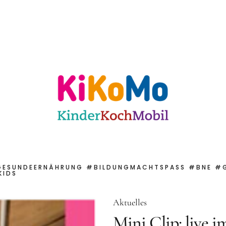
ulen
Für KiTas
Offene Angebote
Mit
 Karlsruhe
GESUNDEERNÄHRUNG #BILDUNGMACHTSPASS #BNE #GE
IDS
Aktuelles
Mini Clip: live