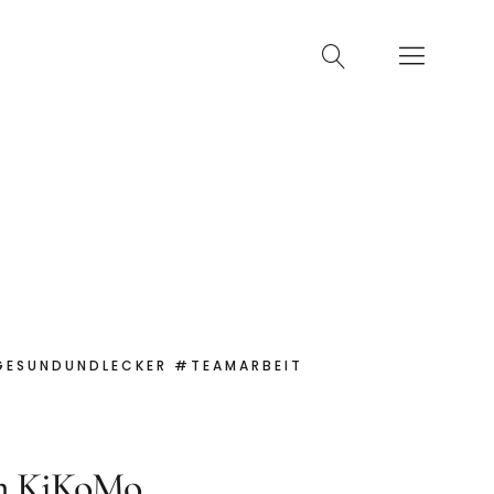
machen
Kontakt
SUNDUNDLECKER #TEAMARBEIT #
 im KiKoMo