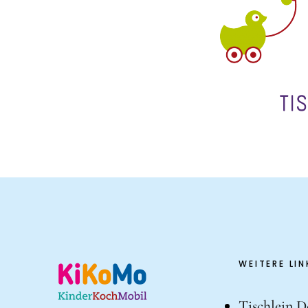
WEITERE LIN
Tischlein D