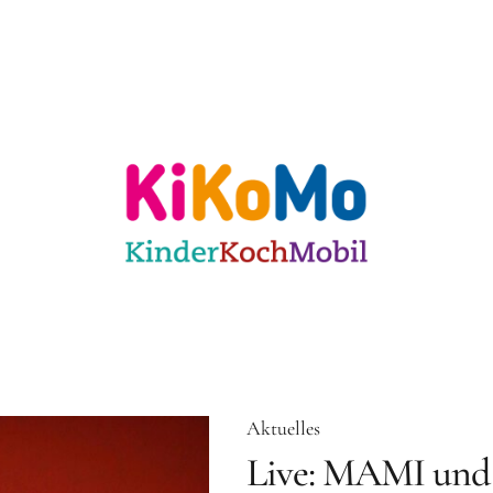
ulen
Für KiTas
Offene Angebote
Mit
 Karlsruhe
Aktuelles
Live: MAMI und 