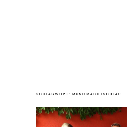
Start
Das bin ich
Aktuelles
Für Sch
Kinderkochmobil KiKoMo
KOCHEN MIT KINDERN IM KINDER-KOCH-MOBIL
SCHLAGWORT:
MUSIKMACHTSCHLAU