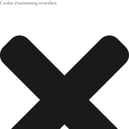
Cookie-Zustimmung verwalten
Start
Das bin ich
Mein Team
Daher komme ich
Meine Freunde
Saisonal – Regional – Bio
Wir sind “in-Form”
Anerkannt als “BNE”-Akteur
Mein erstes Jahr