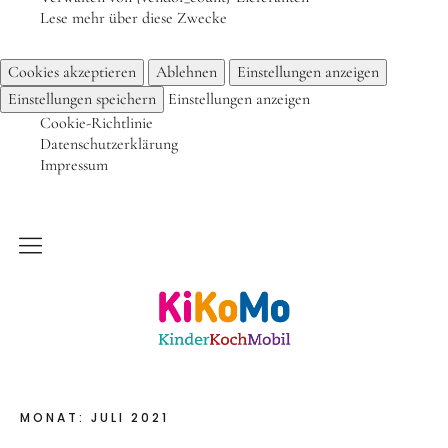
Lese mehr über diese Zwecke
Frühlingsküche & Sprachschätze – Mit allen Sinnen
Cookies akzeptieren
Ablehnen
Einstellungen anzeigen
lernen
Einstellungen speichern
Einstellungen anzeigen
Winterzauber
Cookie-Richtlinie
Offene Angebote
Datenschutzerklärung
Impressum
Werde Klimabotschafter:in
Outdoor Koch-Geburtstag
Groß & Klein-Kochworkshop
Kinderkochmobil KiKoMo Karlsruhe
Kindergeburtstag im KiKoMo
Mitmachen
FSJ/BFD/FÖJ
MONAT:
JULI 2021
Spenden