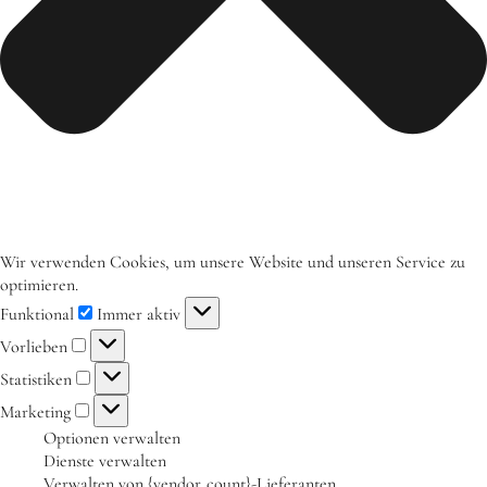
Aktuelles
Tipps für Kids
Rezepte
Für Schulen
Unser Beitrag zum Ernährungsführerschein
Projektwoche Planetary Health Diet
Wir verwenden Cookies, um unsere Website und unseren Service zu
Frühlingsküche & Sprachschätze
optimieren.
Funktional
Immer aktiv
Winterzauber
Vorlieben
Projekttag im KiKoMo
Statistiken
Projekt „Iss dich klug“
Marketing
Optionen verwalten
Kräuterwanderung und Outdoorkochen
Dienste verwalten
Für KiTas
Verwalten von {vendor_count}-Lieferanten