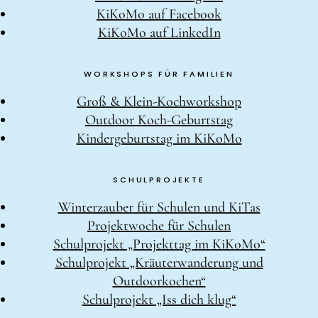
KiKoMo auf Facebook
KiKoMo auf LinkedIn
WORKSHOPS FÜR FAMILIEN
Groß & Klein-Kochworkshop
Outdoor Koch-Geburtstag
Kindergeburtstag im KiKoMo
SCHULPROJEKTE
Winterzauber für Schulen und KiTas
Projektwoche für Schulen
Schulprojekt „Projekttag im KiKoMo“
Schulprojekt „Kräuterwanderung und
Outdoorkochen“
Schulprojekt „Iss dich klug“