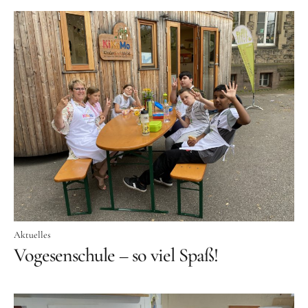
Schenk ein Lächeln, statt ein Geschenk!
Kontakt
Linktree
Newsletter
Instagram
YouTube
Cookie-
Richtlinie
Aktuelles
(EU)
Vogesenschule – so viel Spaß!