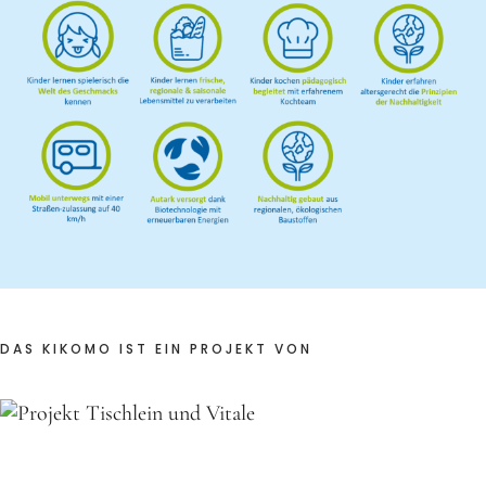
Frühlingsküche & Sprachschätze – Mit allen Sinnen
lernen
Winterzauber
Offene Angebote
Werde Klimabotschafter:in
Outdoor Koch-Geburtstag
Groß & Klein-Kochworkshop
Kindergeburtstag im KiKoMo
DAS KIKOMO IST EIN PROJEKT VON
Mitmachen
FSJ/BFD/FÖJ
Spenden