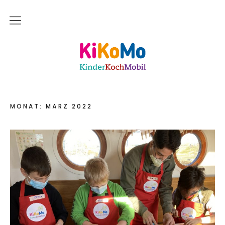
Start
Kinderkochmobil KiKoMo Karlsruhe
Das bin ich
Mein Team
MONAT:
MÄRZ 2022
Daher komme ich
Meine Freunde
Saisonal – Regional – Bio
Wir sind “in-Form”
Anerkannt als “BNE”-Akteur
Mein erstes Jahr