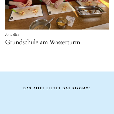
Aktuelles
Tipps für Kids
Rezepte
Für Schulen
Aktuelles
Grundschule am Wasserturm
Unser Beitrag zum Ernährungsführerschein
Projektwoche Planetary Health Diet
Frühlingsküche & Sprachschätze
Winterzauber
Projekttag im KiKoMo
DAS ALLES BIETET DAS KIKOMO:
Projekt „Iss dich klug“
Kräuterwanderung und Outdoorkochen
Für KiTas