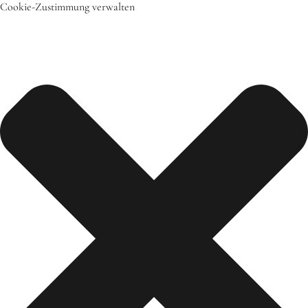
Cookie-Zustimmung verwalten
Start
Das bin ich
Mein Team
Daher komme ich
Meine Freunde
Saisonal – Regional – Bio
Wir sind “in-Form”
Anerkannt als “BNE”-Akteur
Mein erstes Jahr