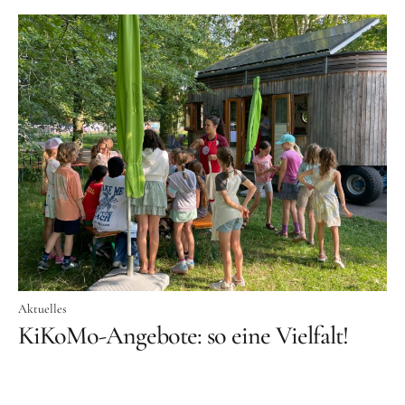
Schenk ein Lächeln, statt ein Geschenk!
Kontakt
Linktree
Newsletter
Instagram
YouTube
Cookie-
Richtlinie
Aktuelles
(EU)
KiKoMo-Angebote: so eine Vielfalt!