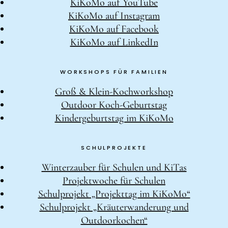
KiKoMo auf YouTube
KiKoMo auf Instagram
KiKoMo auf Facebook
KiKoMo auf LinkedIn
WORKSHOPS FÜR FAMILIEN
Groß & Klein-Kochworkshop
Outdoor Koch-Geburtstag
Kindergeburtstag im KiKoMo
SCHULPROJEKTE
Winterzauber für Schulen und KiTas
Projektwoche für Schulen
Schulprojekt „Projekttag im KiKoMo“
Schulprojekt „Kräuterwanderung und
Outdoorkochen“