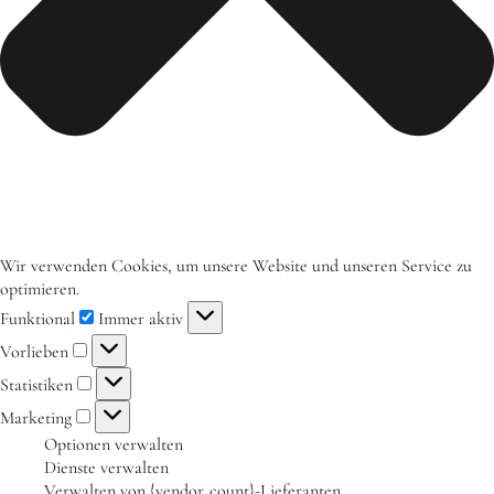
Aktuelles
Tipps für Kids
Rezepte
Für Schulen
Unser Beitrag zum Ernährungsführerschein
Projektwoche Planetary Health Diet
Wir verwenden Cookies, um unsere Website und unseren Service zu
Frühlingsküche & Sprachschätze
optimieren.
Funktional
Immer aktiv
Winterzauber
Vorlieben
Projekttag im KiKoMo
Statistiken
Projekt „Iss dich klug“
Marketing
Optionen verwalten
Kräuterwanderung und Outdoorkochen
Dienste verwalten
Für KiTas
Verwalten von {vendor_count}-Lieferanten