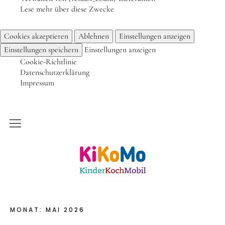
Lese mehr über diese Zwecke
Frühlingsküche & Sprachschätze – Mit allen Sinnen
Cookies akzeptieren
Ablehnen
Einstellungen anzeigen
lernen
Einstellungen speichern
Einstellungen anzeigen
Winterzauber
Cookie-Richtlinie
Offene Angebote
Datenschutzerklärung
Impressum
Werde Klimabotschafter:in
Outdoor Koch-Geburtstag
Groß & Klein-Kochworkshop
Kinderkochmobil KiKoMo Karlsruhe
Kindergeburtstag im KiKoMo
Mitmachen
FSJ/BFD/FÖJ
MONAT:
MAI 2026
Spenden