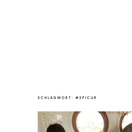
Start
Das bin ich
Aktuelles
Für Sch
Kinderkochmobil KiKoMo
KOCHEN MIT KINDERN IM KINDER-KOCH-MOBIL
SCHLAGWORT:
#EPICUR