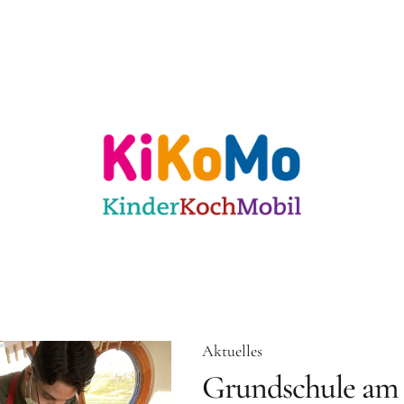
ulen
Für KiTas
Offene Angebote
Mit
 Karlsruhe
Aktuelles
Grundschule am