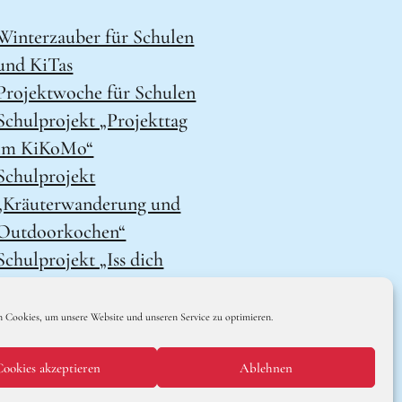
Winterzauber für Schulen
und KiTas
Projektwoche für Schulen
Schulprojekt „Projekttag
im KiKoMo“
Schulprojekt
„Kräuterwanderung und
Outdoorkochen“
Schulprojekt „Iss dich
klug“
 Cookies, um unsere Website und unseren Service zu optimieren.
Cookies akzeptieren
Ablehnen