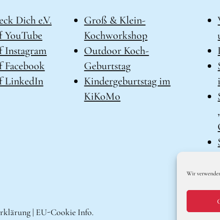
eck Dich e.V.
Groß & Klein-
f YouTube
Kochworkshop
 Instagram
Outdoor Koch-
f Facebook
Geburtstag
 LinkedIn
Kindergeburtstag im
KiKoMo
Wir verwenden
rklärung
|
EU-Cookie Info