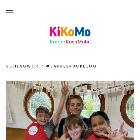
Start
Kinderkochmobil KiKoMo Karlsruhe
Das bin ich
Mein Team
SCHLAGWORT:
#JAHRESRÜCKBLOG
Daher komme ich
Meine Freunde
Saisonal – Regional – Bio
Wir sind “in-Form”
Anerkannt als “BNE”-Akteur
Mein erstes Jahr