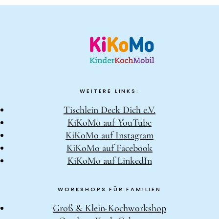
WEITERE LINKS:
Tischlein Deck Dich e.V.
KiKoMo auf YouTube
KiKoMo auf Instagram
KiKoMo auf Facebook
KiKoMo auf LinkedIn
WORKSHOPS FÜR FAMILIEN
Groß & Klein-Kochworkshop