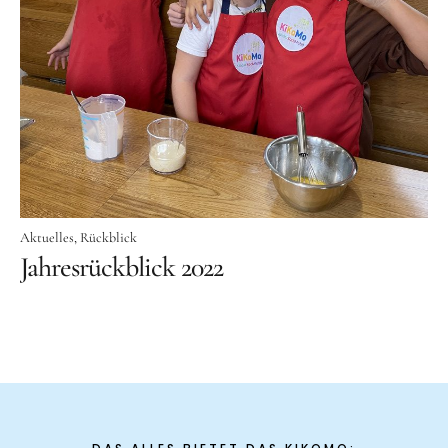
Aktuelles
Tipps für Kids
Rezepte
Für Schulen
Unser Beitrag zum Ernährungsführerschein
Projektwoche Planetary Health Diet
Aktuelles
Rückblick
Frühlingsküche & Sprachschätze
Jahresrückblick 2022
Winterzauber
Projekttag im KiKoMo
Projekt „Iss dich klug“
Kräuterwanderung und Outdoorkochen
Für KiTas