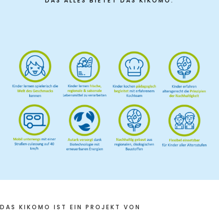
DAS ALLES BIETET DAS KIKOMO:
Frühlingsküche & Sprachschätze – Mit allen Sinnen
lernen
Winterzauber
Offene Angebote
Werde Klimabotschafter:in
Outdoor Koch-Geburtstag
Groß & Klein-Kochworkshop
Kindergeburtstag im KiKoMo
Mitmachen
FSJ/BFD/FÖJ
DAS KIKOMO IST EIN PROJEKT VON
Spenden