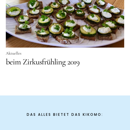
Aktuelles
Tipps für Kids
Rezepte
Für Schulen
Aktuelles
Unser Beitrag zum Ernährungsführerschein
beim Zirkusfrühling 2019
Projektwoche Planetary Health Diet
Frühlingsküche & Sprachschätze
Winterzauber
Projekttag im KiKoMo
Projekt „Iss dich klug“
DAS ALLES BIETET DAS KIKOMO:
Kräuterwanderung und Outdoorkochen
Für KiTas