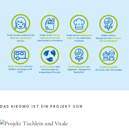
Frühlingsküche & Sprachschätze – Mit allen Sinnen
lernen
Winterzauber
Offene Angebote
Werde Klimabotschafter:in
Outdoor Koch-Geburtstag
Groß & Klein-Kochworkshop
Kindergeburtstag im KiKoMo
Mitmachen
DAS KIKOMO IST EIN PROJEKT VON
FSJ/BFD/FÖJ
Spenden