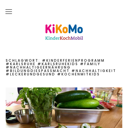
Start
Kinderkochmobil KiKoMo Karlsruhe
Das bin ich
Mein Team
SCHLAGWORT:
#KINDERFERIENPROGRAMM
#KARLSRUHE #KARLSRUHEKIDS #FAMILY
#NACHHALTIGEERNÄHRUNG
Daher komme ich
#BILDUNGDIESPASSMACHT #NACHHALTIGKEIT
#LECKERUNDGESUND #KOCHENMITKIDS
Meine Freunde
Saisonal – Regional – Bio
Wir sind “in-Form”
Anerkannt als “BNE”-Akteur
Mein erstes Jahr