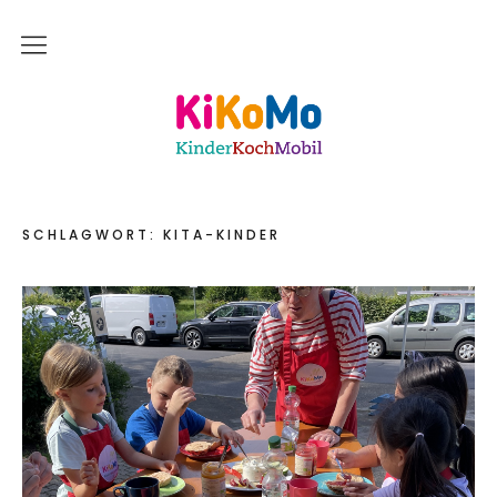
Start
Kinderkochmobil KiKoMo Karlsruhe
Das bin ich
Mein Team
SCHLAGWORT:
KITA-KINDER
Daher komme ich
Meine Freunde
Saisonal – Regional – Bio
Wir sind “in-Form”
Anerkannt als “BNE”-Akteur
Mein erstes Jahr