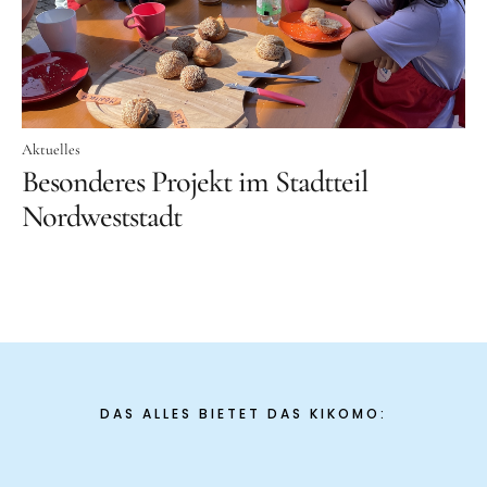
Aktuelles
Tipps für Kids
Rezepte
Für Schulen
Aktuelles
Besonderes Projekt im Stadtteil
Unser Beitrag zum Ernährungsführerschein
Nordweststadt
Projektwoche Planetary Health Diet
Frühlingsküche & Sprachschätze
Winterzauber
Projekttag im KiKoMo
Projekt „Iss dich klug“
DAS ALLES BIETET DAS KIKOMO:
Kräuterwanderung und Outdoorkochen
Für KiTas