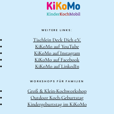
WEITERE LINKS:
Tischlein Deck Dich e.V.
KiKoMo auf YouTube
KiKoMo auf Instagram
KiKoMo auf Facebook
KiKoMo auf LinkedIn
WORKSHOPS FÜR FAMILIEN
Groß & Klein-Kochworkshop
Outdoor Koch-Geburtstag
Kindergeburtstag im KiKoMo