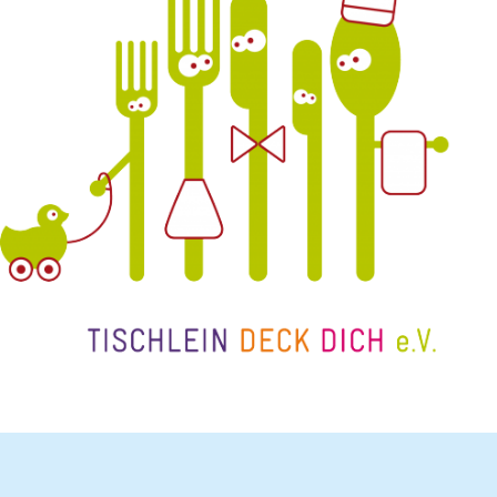
Schenk ein Lächeln, statt ein Geschenk!
Kontakt
Linktree
Newsletter
Instagram
YouTube
Cookie-
Richtlinie
(EU)