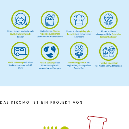
Frühlingsküche & Sprachschätze – Mit allen Sinnen
lernen
Winterzauber
Offene Angebote
Werde Klimabotschafter:in
Outdoor Koch-Geburtstag
Groß & Klein-Kochworkshop
Kindergeburtstag im KiKoMo
Mitmachen
DAS KIKOMO IST EIN PROJEKT VON
FSJ/BFD/FÖJ
Spenden