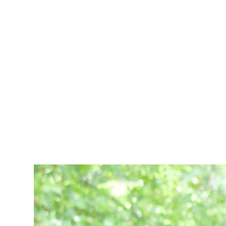
Start
Das bin ich
Aktuelles
Für Sch
Kinderkochmobil KiKoMo
KOCHEN MIT KINDERN IM KINDER-KOCH-MOBIL