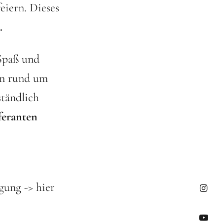
iern. Dieses
.
 Spaß und
en rund um
ständlich
feranten
gung -> hier
Insta