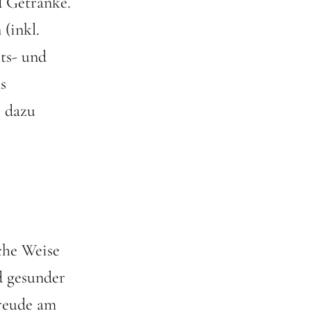
d Getränke.
(inkl.
ts- und
s
€ dazu
che Weise
d gesunder
Freude am