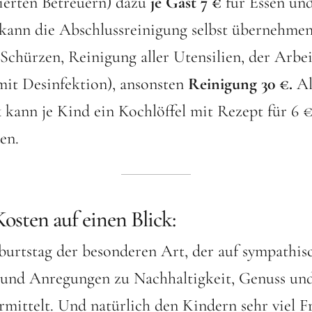
zierten Betreuern) dazu
je Gast
7 €
für Essen un
kann die Abschlussreinigung selbst übernehmen 
chürzen, Reinigung aller Utensilien, der Arbei
mit Desinfektion), ansonsten
Reinigung 30 €.
Al
k
kann je Kind ein Kochlöffel mit Rezept für 6 
en.
osten auf einen Blick:
urtstag der besonderen Art, der auf sympathis
 und Anregungen zu Nachhaltigkeit, Genuss un
mittelt. Und natürlich den Kindern sehr viel 