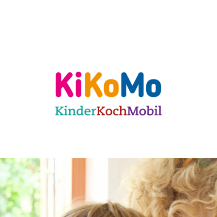
ulen
Für KiTas
Offene Angebote
Mit
 Karlsruhe