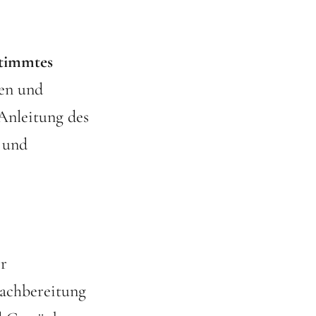
stimmtes
len und
Anleitung des
 und
r
Nachbereitung