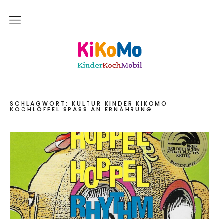
Start
Kinderkochmobil KiKoMo Karlsruhe
Das bin ich
Mein Team
SCHLAGWORT:
KULTUR KINDER KIKOMO
KOCHLÖFFEL SPASS AN ERNÄHRUNG
Daher komme ich
Meine Freunde
Saisonal – Regional – Bio
Wir sind “in-Form”
Anerkannt als “BNE”-Akteur
Mein erstes Jahr