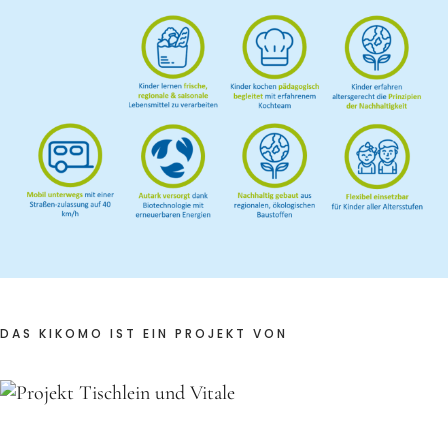
Frühlingsküche & Sprachschätze – Mit allen Sinnen
lernen
Winterzauber
Offene Angebote
Werde Klimabotschafter:in
Outdoor Koch-Geburtstag
Groß & Klein-Kochworkshop
Kindergeburtstag im KiKoMo
DAS KIKOMO IST EIN PROJEKT VON
Mitmachen
FSJ/BFD/FÖJ
Spenden