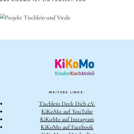
WEITERE LINKS:
Tischlein Deck Dich e.V.
KiKoMo auf YouTube
KiKoMo auf Instagram
KiKoMo auf Facebook