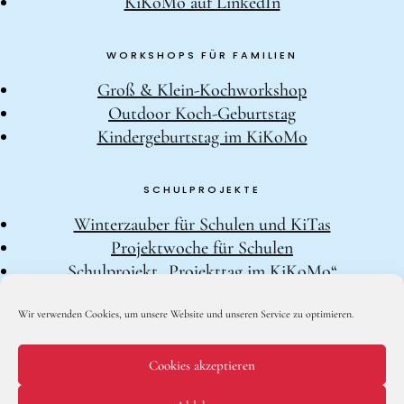
KiKoMo auf LinkedIn
WORKSHOPS FÜR FAMILIEN
Groß & Klein-Kochworkshop
Outdoor Koch-Geburtstag
Kindergeburtstag im KiKoMo
SCHULPROJEKTE
Winterzauber für Schulen und KiTas
Projektwoche für Schulen
Schulprojekt „Projekttag im KiKoMo“
Schulprojekt „Kräuterwanderung und
Wir verwenden Cookies, um unsere Website und unseren Service zu optimieren.
Outdoorkochen“
Schulprojekt „Iss dich klug“
Cookies akzeptieren
KiKoMo 2020 -
Kontakt
|
Impressum
|
Datenschutzerklärung
|
EU-Cookie