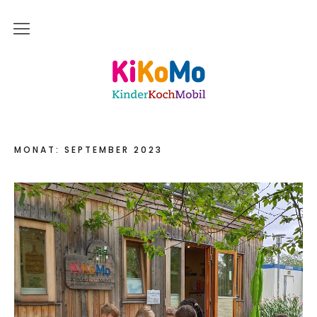
Start
Kinderkochmobil KiKoMo Karlsruhe
Das bin ich
Mein Team
MONAT:
SEPTEMBER 2023
Daher komme ich
Meine Freunde
Saisonal – Regional – Bio
Wir sind “in-Form”
Anerkannt als “BNE”-Akteur
Mein erstes Jahr