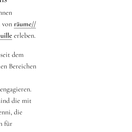
Innen
n von
r
äume//
uille
erleben.
 seit dem
hen Bereichen
engagieren.
ind die mit
nni, die
n für