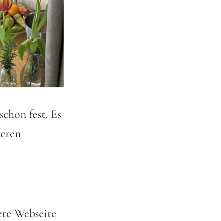
chon fest. Es
teren
ere Webseite