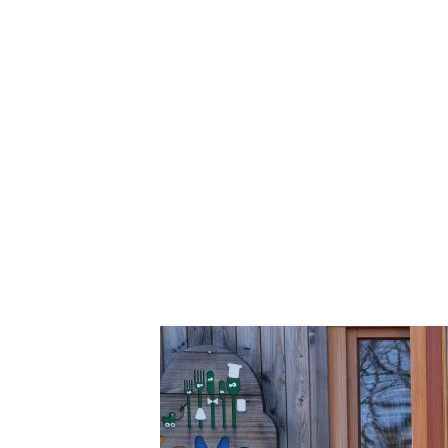
Start
Das bin ich
Aktuelles
Für Sch
Kinderkochmobil KiKoMo
KOCHEN MIT KINDERN IM KINDER-KOCH-MOBIL