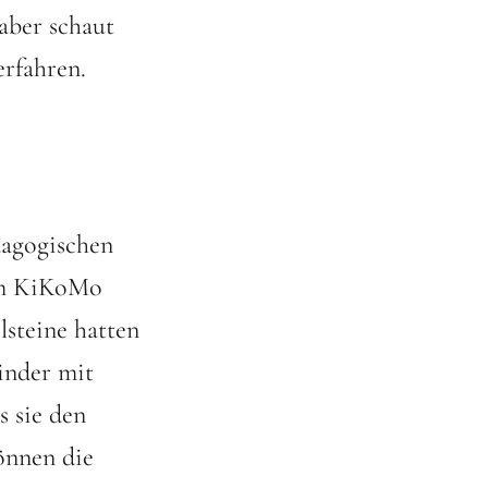
 aber schaut
rfahren.
dagogischen
em KiKoMo
steine hatten
inder mit
 sie den
önnen die