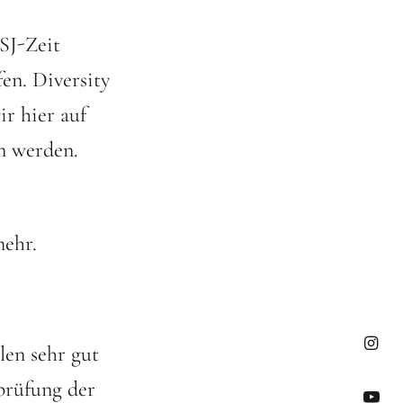
SJ-Zeit
en. Diversity
r hier auf
ln werden.
ehr.
len sehr gut
Insta
rüfung der