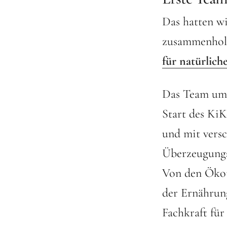
Das hatten wi
zusammenhol
für natürlic
Das Team um V
Start des KiK
und mit vers
Überzeugungs
Von den Ökot
der Ernährung
Fachkraft für