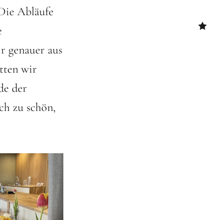
Die Abläufe
YouTu
e
r genauer aus
Cooki
Richtl
tten wir
(EU)
de der
ch zu schön,