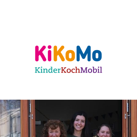
ulen
Für KiTas
Offene Angebote
Mit
 Karlsruhe