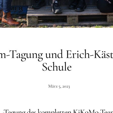
m-Tagung und Erich-Käst
Schule
März 5, 2023
m -Tagung des kompletten KiKoMo-Tea