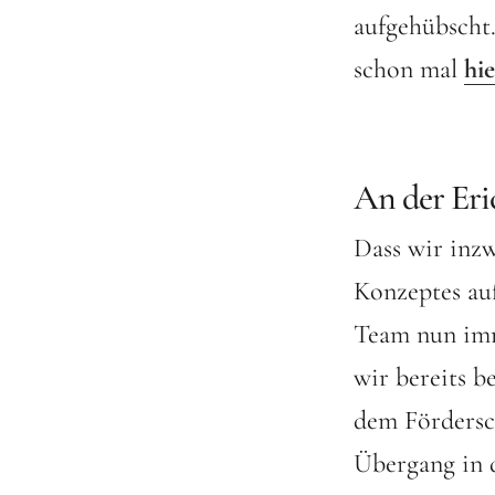
aufgehübscht.
schon mal
hie
An der Eri
Dass wir inz
Konzeptes au
Team nun imm
wir bereits b
dem Fördersc
Übergang in 