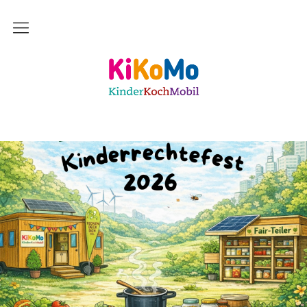
Start
Kinderkochmobil KiKoMo Karlsruhe
Das bin ich
Mein Team
Daher komme ich
Meine Freunde
Saisonal – Regional – Bio
Wir sind “in-Form”
Anerkannt als “BNE”-Akteur
Mein erstes Jahr