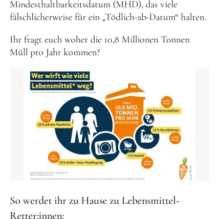
Mindesthaltbarkeitsdatum (MHD), das viele
Schenk ein Lächeln, statt ein Geschenk!
fälschlicherweise für ein „Tödlich-ab-Datum“ halten.
Kontakt
Ihr fragt euch woher die 10,8 Millionen Tonnen
Müll pro Jahr kommen?
Linktree
Newsletter
Instagram
YouTube
Cookie-
Richtlinie
(EU)
So werdet ihr zu Hause zu Lebensmittel-
Retter:innen: