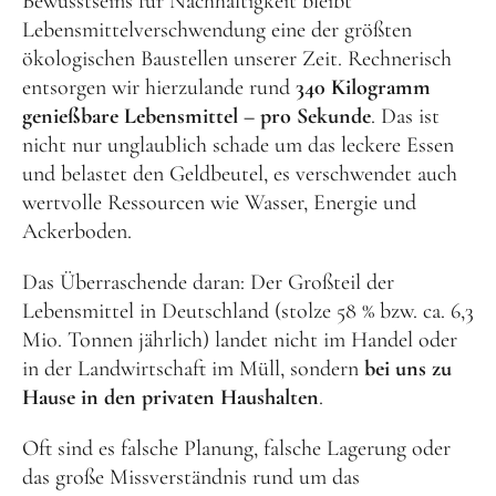
Bewusstseins für Nachhaltigkeit bleibt
Lebensmittelverschwendung eine der größten
Frühlingsküche & Sprachschätze – Mit allen Sinnen
ökologischen Baustellen unserer Zeit. Rechnerisch
lernen
entsorgen wir hierzulande rund
340 Kilogramm
genießbare Lebensmittel – pro Sekunde
. Das ist
Winterzauber
nicht nur unglaublich schade um das leckere Essen
Offene Angebote
und belastet den Geldbeutel, es verschwendet auch
wertvolle Ressourcen wie Wasser, Energie und
Werde Klimabotschafter:in
Ackerboden.
Outdoor Koch-Geburtstag
Das Überraschende daran: Der Großteil der
Groß & Klein-Kochworkshop
Lebensmittel in Deutschland (stolze 58 % bzw. ca. 6,3
Mio. Tonnen jährlich) landet nicht im Handel oder
Kindergeburtstag im KiKoMo
in der Landwirtschaft im Müll, sondern
bei uns zu
Mitmachen
Hause in den privaten Haushalten
.
FSJ/BFD/FÖJ
Oft sind es falsche Planung, falsche Lagerung oder
das große Missverständnis rund um das
Spenden