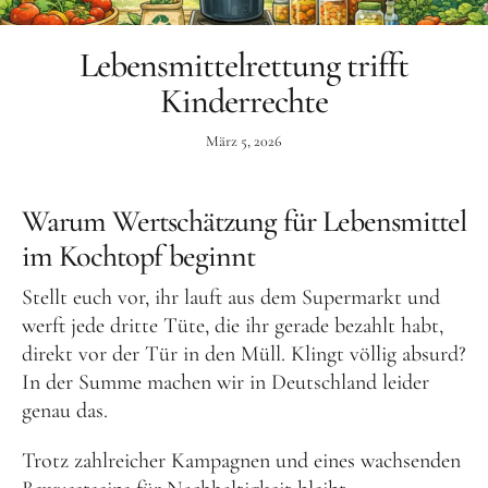
Aktuelles
Lebensmittelrettung trifft
Tipps für Kids
Kinderrechte
Rezepte
Für Schulen
März 5, 2026
Unser Beitrag zum Ernährungsführerschein
Warum Wertschätzung für Lebensmittel
Projektwoche Planetary Health Diet
im Kochtopf beginnt
Frühlingsküche & Sprachschätze
Stellt euch vor, ihr lauft aus dem Supermarkt und
Winterzauber
werft jede dritte Tüte, die ihr gerade bezahlt habt,
direkt vor der Tür in den Müll. Klingt völlig absurd?
Projekttag im KiKoMo
In der Summe machen wir in Deutschland leider
Projekt „Iss dich klug“
genau das.
Kräuterwanderung und Outdoorkochen
Trotz zahlreicher Kampagnen und eines wachsenden
Für KiTas