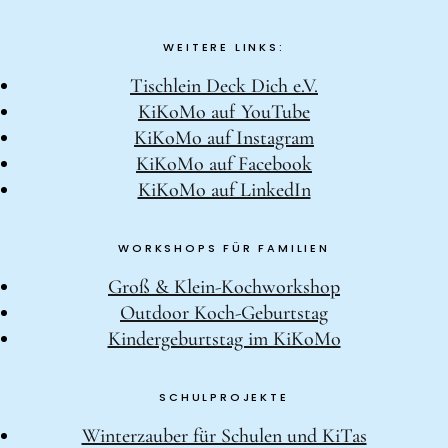
WEITERE LINKS:
Tischlein Deck Dich e.V.
KiKoMo auf YouTube
KiKoMo auf Instagram
KiKoMo auf Facebook
KiKoMo auf LinkedIn
WORKSHOPS FÜR FAMILIEN
Groß & Klein-Kochworkshop
Outdoor Koch-Geburtstag
Kindergeburtstag im KiKoMo
SCHULPROJEKTE
Winterzauber für Schulen und KiTas