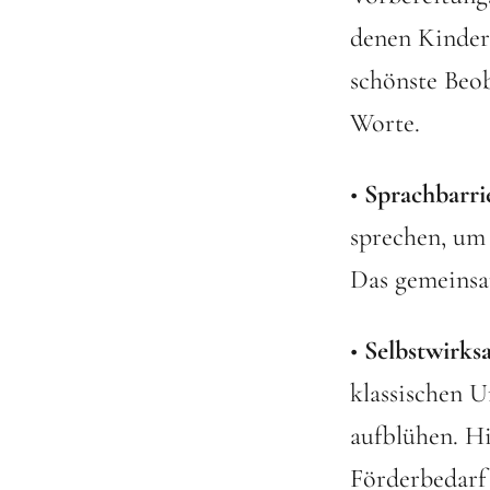
denen Kinder
schönste Beo
Worte.
•
Sprachbarri
sprechen, um 
Das gemeinsa
•
Selbstwirks
klassischen U
aufblühen. Hi
Förderbedarf 