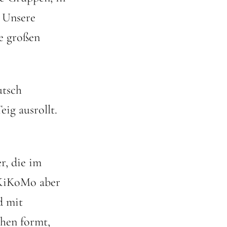
 Unsere
e großen
utsch
ig ausrollt.
, die im
m KiKoMo aber
d mit
chen formt,