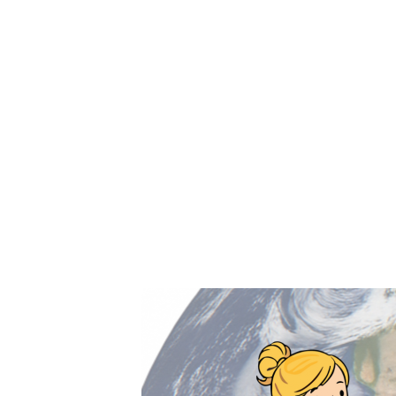
Start
Das bin ich
Aktuelles
Für Sch
Kinderkochmobil KiKoMo
KOCHEN MIT KINDERN IM KINDER-KOCH-MOBIL