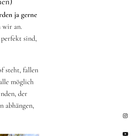
uen)
den ja gerne
 wir an.
perfekt sind,
steht, fallen
alle möglich
inden, der
on abhängen,
Insta