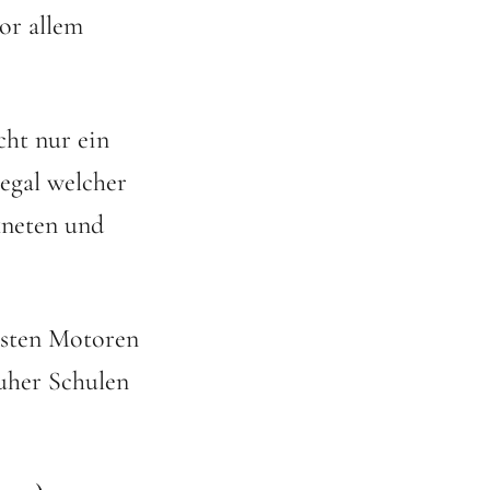
or allem
cht nur ein
egal welcher
kneten und
ksten Motoren
ruher Schulen