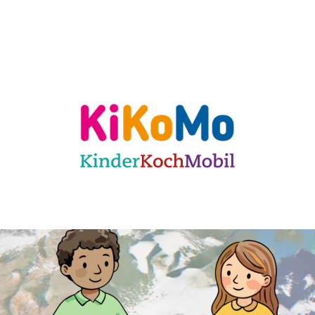
ulen
Für KiTas
Offene Angebote
Mit
 Karlsruhe