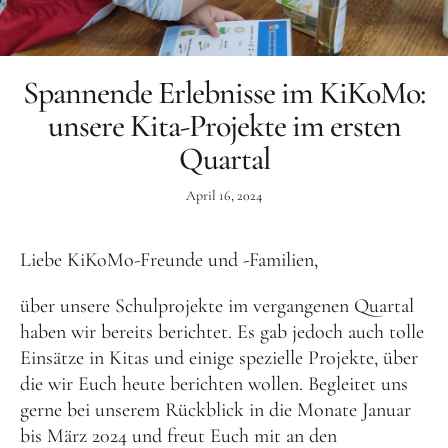
Aktuelles
Tipps für Kids
Spannende Erlebnisse im KiKoMo:
Rezepte
unsere Kita-Projekte im ersten
Für Schulen
Quartal
Unser Beitrag zum Ernährungsführerschein
April 16, 2024
Projektwoche Planetary Health Diet
Liebe KiKoMo-Freunde und -Familien,
Frühlingsküche & Sprachschätze
Winterzauber
über unsere Schulprojekte im vergangenen Quartal
haben wir bereits berichtet. Es gab jedoch auch tolle
Projekttag im KiKoMo
Einsätze in Kitas und einige spezielle Projekte, über
Projekt „Iss dich klug“
die wir Euch heute berichten wollen. Begleitet uns
Kräuterwanderung und Outdoorkochen
gerne bei unserem Rückblick in die Monate Januar
bis März 2024 und freut Euch mit an den
Für KiTas