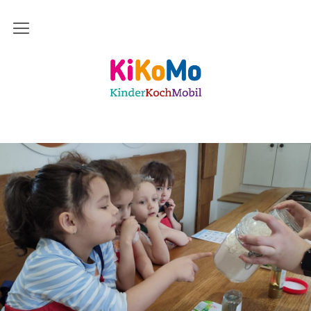
Start
Kinderkochmobil KiKoMo Karlsruhe
Das bin ich
Mein Team
Daher komme ich
Meine Freunde
Saisonal – Regional – Bio
Wir sind “in-Form”
Anerkannt als “BNE”-Akteur
Mein erstes Jahr