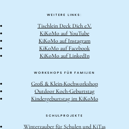
WEITERE LINKS:
Tischlein Deck Dich e.V.
KiKoMo auf YouTube
KiKoMo auf Instagram
KiKoMo auf Facebook
KiKoMo auf LinkedIn
WORKSHOPS FÜR FAMILIEN
Groß & Klein-Kochworkshop
Outdoor Koch-Geburtstag
Kindergeburtstag im KiKoMo
SCHULPROJEKTE
Winterzauber für Schulen und KiTas