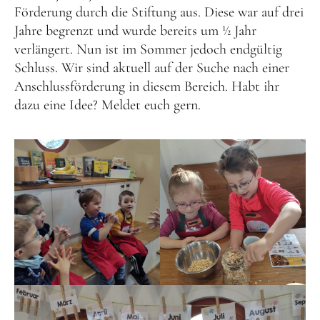
Förderung durch die Stiftung aus. Diese war auf drei
Schenk ein Lächeln, statt ein Geschenk!
Jahre begrenzt und wurde bereits um ½ Jahr
Kontakt
verlängert. Nun ist im Sommer jedoch endgültig
Schluss. Wir sind aktuell auf der Suche nach einer
Linktree
Anschlussförderung in diesem Bereich. Habt ihr
dazu eine Idee? Meldet euch gern.
Newsletter
Instagram
YouTube
Cookie-
Richtlinie
(EU)