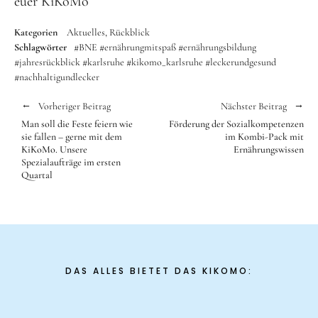
euer KiKoMo
Kategorien
Aktuelles
Rückblick
Schlagwörter
#BNE
#ernährungmitspaß
#ernährungsbildung
#jahresrückblick
#karlsruhe
#kikomo_karlsruhe
#leckerundgesund
#nachhaltigundlecker
Vorheriger Beitrag
Nächster Beitrag
Man soll die Feste feiern wie
Förderung der Sozialkompetenzen
sie fallen – gerne mit dem
im Kombi-Pack mit
KiKoMo. Unsere
Ernährungswissen
Spezialaufträge im ersten
Quartal
DAS ALLES BIETET DAS KIKOMO: