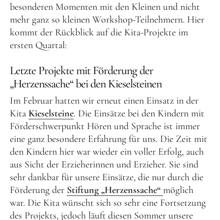
besonderen Momenten mit den Kleinen und nicht
mehr ganz so kleinen Workshop-Teilnehmern. Hier
Frühlingsküche & Sprachschätze – Mit allen Sinnen
kommt der Rückblick auf die Kita-Projekte im
lernen
ersten Quartal:
Winterzauber
Letzte Projekte mit Förderung der
Offene Angebote
„Herzenssache“ bei den Kieselsteinen
Werde Klimabotschafter:in
Im Februar hatten wir erneut einen Einsatz in der
Kita
Kieselsteine
. Die Einsätze bei den Kindern mit
Outdoor Koch-Geburtstag
Förderschwerpunkt Hören und Sprache ist immer
Groß & Klein-Kochworkshop
eine ganz besondere Erfahrung für uns. Die Zeit mit
den Kindern hier war wieder ein voller Erfolg, auch
Kindergeburtstag im KiKoMo
aus Sicht der Erzieherinnen und Erzieher. Sie sind
Mitmachen
sehr dankbar für unsere Einsätze, die nur durch die
Förderung der
Stiftung „Herzenssache“
möglich
FSJ/BFD/FÖJ
war. Die Kita wünscht sich so sehr eine Fortsetzung
Spenden
des Projekts, jedoch läuft diesen Sommer unsere