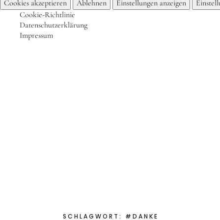
Cookies akzeptieren
Ablehnen
Einstellungen anzeigen
Einstel
Cookie-Richtlinie
Datenschutzerklärung
Impressum
Start
Das bin ich
Aktuelles
Für Sch
Kinderkochmobil KiKoMo
KOCHEN MIT KINDERN IM KINDER-KOCH-MOBIL
SCHLAGWORT:
#DANKE