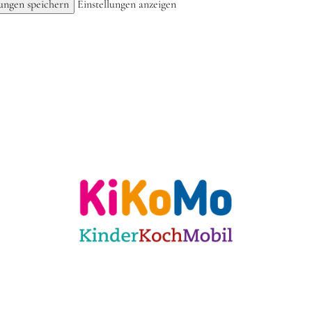
lungen speichern
Einstellungen anzeigen
ulen
Für KiTas
Offene Angebote
Mit
 Karlsruhe