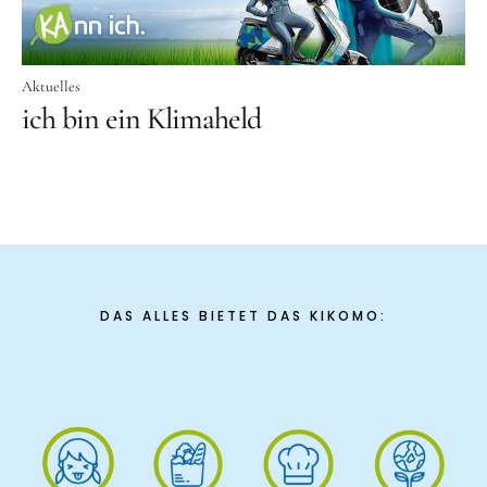
Schenk ein Lächeln, statt ein Geschenk!
Kontakt
Aktuelles
ich bin ein Klimaheld
Linktree
Newsletter
DAS ALLES BIETET DAS KIKOMO:
Instagram
YouTube
Cookie-
Richtlinie
(EU)