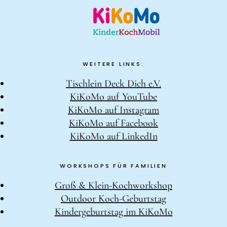
WEITERE LINKS:
Tischlein Deck Dich e.V.
KiKoMo auf YouTube
KiKoMo auf Instagram
KiKoMo auf Facebook
KiKoMo auf LinkedIn
WORKSHOPS FÜR FAMILIEN
Groß & Klein-Kochworkshop
Outdoor Koch-Geburtstag
Kindergeburtstag im KiKoMo