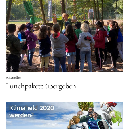
Frühlingsküche & Sprachschätze – Mit allen Sinnen
lernen
Winterzauber
Offene Angebote
Werde Klimabotschafter:in
Outdoor Koch-Geburtstag
Aktuelles
Groß & Klein-Kochworkshop
Lunchpakete übergeben
Kindergeburtstag im KiKoMo
Mitmachen
FSJ/BFD/FÖJ
Spenden