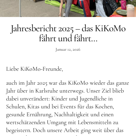
Aktuelles
Tipps für Kids
Jahresbericht 2025 – das KiKoMo
Rezepte
fährt und fährt…
Für Schulen
Januar 12, 2026
Unser Beitrag zum Ernährungsführerschein
Projektwoche Planetary Health Diet
Liebe KiKoMo-Freunde,
Frühlingsküche & Sprachschätze
auch im Jahr 2025 war das KiKoMo wieder das ganze
Winterzauber
Jahr über in Karlsruhe unterwegs. Unser Ziel blieb
dabei unverändert: Kinder und Jugendliche in
Projekttag im KiKoMo
Schulen, Kitas und bei Events für das Kochen,
Projekt „Iss dich klug“
gesunde Ernährung, Nachhaltigkeit und einen
wertschätzenden Umgang mit Lebensmitteln zu
Kräuterwanderung und Outdoorkochen
begeistern. Doch unsere Arbeit ging weit über das
Für KiTas