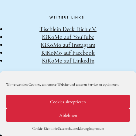
WEITERE LINKS:
Tischlein Deck Dich e.V.
KiKoMo auf YouTube
KiKoMo auf Instagram
KiKoMo auf Facebook
KiKoMo auf LinkedIn
WORKSHOPS FÜR FAMILIEN
Wir verwenden Cookies, um unsere Website und unseren Service zu optimieren.
Groß & Klein-Kochworkshop
Outdoor Koch-Geburtstag
Cookies akzeptieren
Kindergeburtstag im KiKoMo
Ablehnen
SCHULPROJEKTE
Hier bitte spenden ❤
Cookie-Richtlinie
Datenschutzerklärung
Impressum
Winterzauber für Schulen und KiTas