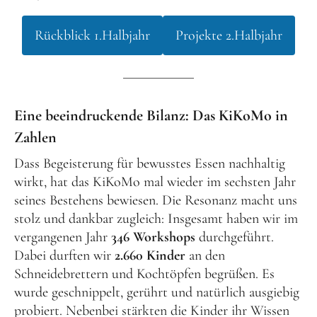
Schenk ein Lächeln, statt ein Geschenk!
Rückblick 1.Halbjahr
Projekte 2.Halbjahr
Kontakt
Linktree
Newsletter
Eine beeindruckende Bilanz: Das KiKoMo in
Zahlen
Dass Begeisterung für bewusstes Essen nachhaltig
wirkt, hat das KiKoMo mal wieder im sechsten Jahr
seines Bestehens bewiesen. Die Resonanz macht uns
stolz und dankbar zugleich: Insgesamt haben wir im
Instagram
YouTube
Cookie-
Richtlinie
vergangenen Jahr
346 Workshops
durchgeführt.
(EU)
Dabei durften wir
2.660 Kinder
an den
Schneidebrettern und Kochtöpfen begrüßen. Es
wurde geschnippelt, gerührt und natürlich ausgiebig
probiert. Nebenbei stärkten die Kinder ihr Wissen