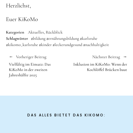
Herzlichst,
Euer KiKoMo
Kategorien
Aktuelles
Rückblick
Schlagwörter
#bildung
#ernährungsbildung
#karlsruhe
#kikomo_karlsruhe
#kinder
#leckerundgesund
#nachhaltigkeit
Vorheriger Beitrag
Nächster Beitrag
Vielfältig im Einsatz: Das
Inklusion im KiKoMo: Wenn der
KiKoMo in der zweiten
Kochlöffel Brücken baut
Jahreshälfte 2025
DAS ALLES BIETET DAS KIKOMO: