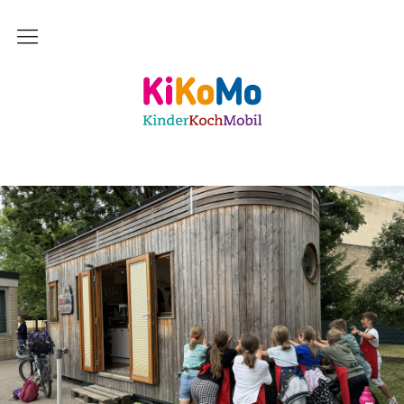
Start
Kinderkochmobil KiKoMo Karlsruhe
Das bin ich
Mein Team
Daher komme ich
Meine Freunde
Saisonal – Regional – Bio
Wir sind “in-Form”
Anerkannt als “BNE”-Akteur
Mein erstes Jahr