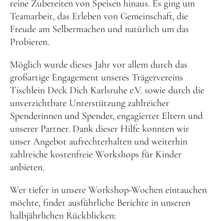
reine Zubereiten von Speisen hinaus. Es ging um
Teamarbeit, das Erleben von Gemeinschaft, die
Frühlingsküche & Sprachschätze – Mit allen Sinnen
Freude am Selbermachen und natürlich um das
lernen
Probieren.
Winterzauber
Möglich wurde dieses Jahr vor allem durch das
Offene Angebote
großartige Engagement unseres Trägervereins
Tischlein Deck Dich Karlsruhe e.V. sowie durch die
Werde Klimabotschafter:in
unverzichtbare Unterstützung zahlreicher
Spenderinnen und Spender, engagierter Eltern und
Outdoor Koch-Geburtstag
unserer Partner. Dank dieser Hilfe konnten wir
Groß & Klein-Kochworkshop
unser Angebot aufrechterhalten und weiterhin
Kindergeburtstag im KiKoMo
zahlreiche kostenfreie Workshops für Kinder
anbieten.
Mitmachen
Wer tiefer in unsere Workshop-Wochen eintauchen
FSJ/BFD/FÖJ
möchte, findet ausführliche Berichte in unseren
Spenden
halbjährlichen Rückblicken: