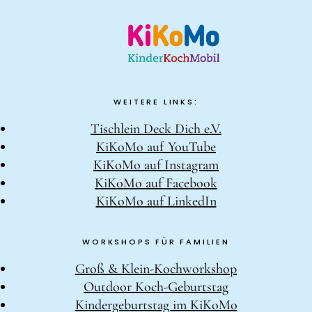
WEITERE LINKS:
Tischlein Deck Dich e.V.
KiKoMo auf YouTube
KiKoMo auf Instagram
KiKoMo auf Facebook
KiKoMo auf LinkedIn
WORKSHOPS FÜR FAMILIEN
Groß & Klein-Kochworkshop
Outdoor Koch-Geburtstag
Kindergeburtstag im KiKoMo