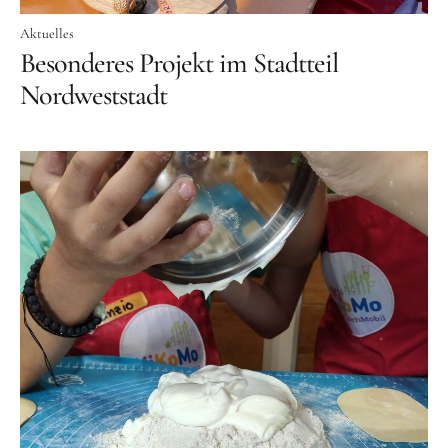
Schenk ein Lächeln, statt ein Geschenk!
Aktuelles
Kontakt
Besonderes Projekt im Stadtteil
Nordweststadt
Linktree
Newsletter
Instagram
YouTube
Cookie-
Richtlinie
(EU)