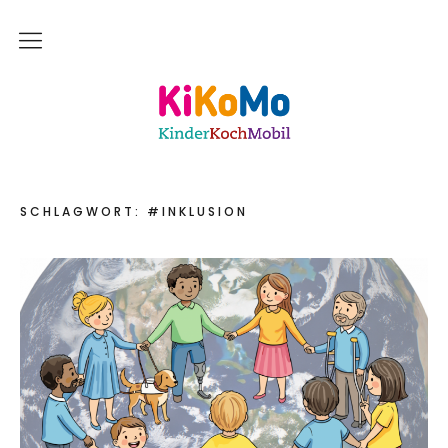
Start
Kinderkochmobil KiKoMo Karlsruhe
Das bin ich
Mein Team
SCHLAGWORT:
#INKLUSION
Daher komme ich
Meine Freunde
Saisonal – Regional – Bio
Wir sind “in-Form”
Anerkannt als “BNE”-Akteur
Mein erstes Jahr