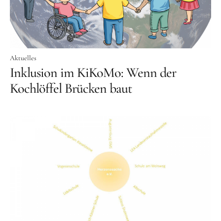
Aktuelles
Tipps für Kids
Rezepte
Aktuelles
Für Schulen
Inklusion im KiKoMo: Wenn der
Kochlöffel Brücken baut
Unser Beitrag zum Ernährungsführerschein
Projektwoche Planetary Health Diet
Frühlingsküche & Sprachschätze
Winterzauber
Projekttag im KiKoMo
Projekt „Iss dich klug“
Kräuterwanderung und Outdoorkochen
Für KiTas