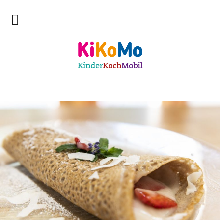
Start
Kinderkochmobil KiKoMo Karlsruhe
Das bin ich
Mein Team
Daher komme ich
Meine Freunde
Saisonal – Regional – Bio
Wir sind “in-Form”
Anerkannt als “BNE”-Akteur
Mein erstes Jahr