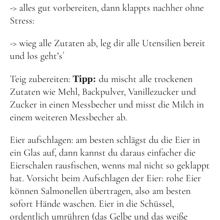
-> alles gut vorbereiten, dann klappts nachher ohne
Stress:
-> wieg alle Zutaten ab, leg dir alle Utensilien bereit
und los geht’s´
Teig zubereiten:
Tipp:
du mischt alle trockenen
Zutaten wie Mehl, Backpulver, Vanillezucker und
Zucker in einen Messbecher und misst die Milch in
einem weiteren Messbecher ab.
Eier aufschlagen: am besten schlägst du die Eier in
ein Glas auf, dann kannst du daraus einfacher die
Eierschalen rausfischen, wenns mal nicht so geklappt
hat. Vorsicht beim Aufschlagen der Eier: rohe Eier
können Salmonellen übertragen, also am besten
sofort Hände waschen. Eier in die Schüssel,
ordentlich umrühren (das Gelbe und das weiße