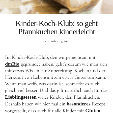
Aktuelles
Tipps für Kids
Kinder-Koch-Klub: so geht
Rezepte
Pfannkuchen kinderleicht
Für Schulen
September 14, 2021
Unser Beitrag zum Ernährungsführerschein
Projektwoche Planetary Health Diet
Im
Kinder-Koch-Klub
, den wir gemeinsam mit
dmBio
gegründet haben, geht´s darum wie man sich
Frühlingsküche & Sprachschätze
mit etwas Wissen zur Zubereitung, Kochen und der
Winterzauber
Herkunft von Lebensmitteln etwas Gutes tun kann.
Wenn man weiß, was darin ist, schmeckt es auch
Projekttag im KiKoMo
gleich viel besser. Und das gilt natürlich auch für das
Projekt „Iss dich klug“
Lieblingsessen
vieler Kinder: den Pfannkuchen.
Kräuterwanderung und Outdoorkochen
Deshalb haben wir hier mal ein
besonderes
Rezept
vorgestellt, dass auch für alle Kinder mit
Gluten-