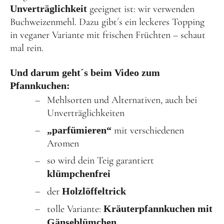
Für KiTas
Unverträglichkeit
geeignet ist: wir verwenden
Buchweizenmehl. Dazu gibt´s ein leckeres Topping
Frühlingsküche & Sprachschätze – Mit allen Sinnen
in veganer Variante mit frischen Früchten – schaut
lernen
mal rein.
Winterzauber
Offene Angebote
Und darum geht´s beim Video zum
Pfannkuchen:
Mehlsorten und Alternativen, auch bei
Werde Klimabotschafter:in
Unverträglichkeiten
Outdoor Koch-Geburtstag
„parfümieren“
mit verschiedenen
Groß & Klein-Kochworkshop
Aromen
Kindergeburtstag im KiKoMo
so wird dein Teig garantiert
Mitmachen
klümpchenfrei
der
Holzlöffeltrick
FSJ/BFD/FÖJ
tolle Variante:
Kräuterpfannkuchen mit
Spenden
Gänseblümchen