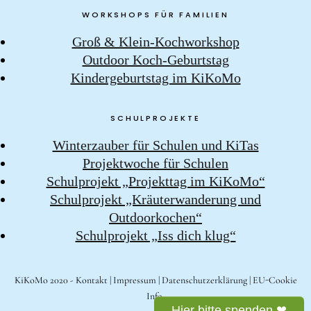
WORKSHOPS FÜR FAMILIEN
Groß & Klein-Kochworkshop
Outdoor Koch-Geburtstag
Kindergeburtstag im KiKoMo
SCHULPROJEKTE
Winterzauber für Schulen und KiTas
Projektwoche für Schulen
Schulprojekt „Projekttag im KiKoMo“
Schulprojekt „Kräuterwanderung und
Outdoorkochen“
Schulprojekt „Iss dich klug“
KiKoMo 2020 -
Kontakt
|
Impressum
|
Datenschutzerklärung
|
EU-Cookie
Info
Hier bitte spenden ❤