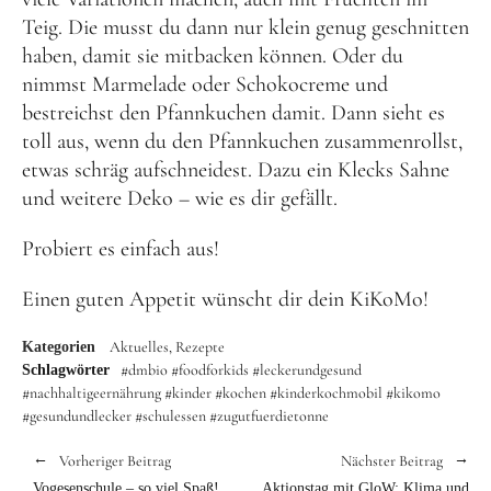
Teig. Die musst du dann nur klein genug geschnitten
haben, damit sie mitbacken können. Oder du
nimmst Marmelade oder Schokocreme und
bestreichst den Pfannkuchen damit. Dann sieht es
toll aus, wenn du den Pfannkuchen zusammenrollst,
etwas schräg aufschneidest. Dazu ein Klecks Sahne
und weitere Deko – wie es dir gefällt.
Probiert es einfach aus!
Einen guten Appetit wünscht dir dein KiKoMo!
Aktuelles
Rezepte
Kategorien
#dmbio
#foodforkids
#leckerundgesund
Schlagwörter
#nachhaltigeernährung #kinder #kochen #kinderkochmobil #kikomo
#gesundundlecker #schulessen
#zugutfuerdietonne
Vorheriger Beitrag
Nächster Beitrag
Vogesenschule – so viel Spaß!
Aktionstag mit GloW: Klima und