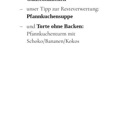
Schenk ein Lächeln, statt ein Geschenk!
unser Tipp zur Resteverwertung:
Pfannkuchensuppe
Kontakt
und
Torte ohne Backen:
Linktree
Pfannkuchenturm mit
Schoko/Bananen/Kokos
Newsletter
Instagram
YouTube
Cookie-
Richtlinie
(EU)