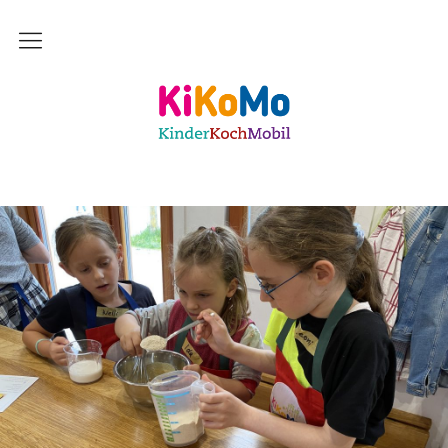
Start
Kinderkochmobil KiKoMo Karlsruhe
Das bin ich
Mein Team
Daher komme ich
Meine Freunde
Saisonal – Regional – Bio
Wir sind “in-Form”
Anerkannt als “BNE”-Akteur
Mein erstes Jahr