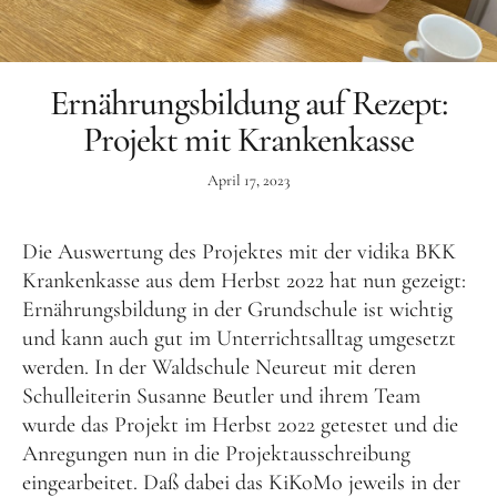
Aktuelles
Tipps für Kids
Ernährungsbildung auf Rezept:
Rezepte
Projekt mit Krankenkasse
Für Schulen
April 17, 2023
Unser Beitrag zum Ernährungsführerschein
Projektwoche Planetary Health Diet
Die Auswertung des Projektes mit der vidika BKK
Krankenkasse aus dem Herbst 2022 hat nun gezeigt:
Frühlingsküche & Sprachschätze
Ernährungsbildung in der Grundschule ist wichtig
Winterzauber
und kann auch gut im Unterrichtsalltag umgesetzt
werden. In der Waldschule Neureut mit deren
Projekttag im KiKoMo
Schulleiterin Susanne Beutler und ihrem Team
Projekt „Iss dich klug“
wurde das Projekt im Herbst 2022 getestet und die
Kräuterwanderung und Outdoorkochen
Anregungen nun in die Projektausschreibung
eingearbeitet. Daß dabei das KiKoMo jeweils in der
Für KiTas