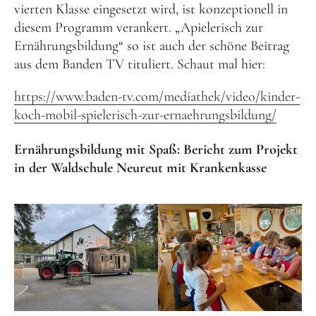
vierten Klasse eingesetzt wird, ist konzeptionell in
diesem Programm verankert. „Apielerisch zur
Frühlingsküche & Sprachschätze – Mit allen Sinnen
Ernährungsbildung“ so ist auch der schöne Beitrag
lernen
aus dem Banden TV tituliert. Schaut mal hier:
Winterzauber
https://www.baden-tv.com/mediathek/video/kinder-
Offene Angebote
koch-mobil-spielerisch-zur-ernaehrungsbildung/
Werde Klimabotschafter:in
Ernährungsbildung mit Spaß: Bericht zum Projekt
Outdoor Koch-Geburtstag
in der Waldschule Neureut mit Krankenkasse
Groß & Klein-Kochworkshop
Kindergeburtstag im KiKoMo
Mitmachen
FSJ/BFD/FÖJ
Spenden