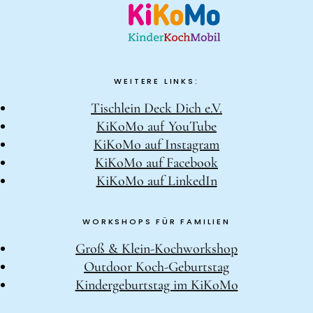
WEITERE LINKS:
Tischlein Deck Dich e.V.
KiKoMo auf YouTube
KiKoMo auf Instagram
KiKoMo auf Facebook
KiKoMo auf LinkedIn
WORKSHOPS FÜR FAMILIEN
Groß & Klein-Kochworkshop
Outdoor Koch-Geburtstag
Kindergeburtstag im KiKoMo