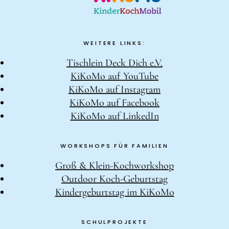
WEITERE LINKS:
Tischlein Deck Dich e.V.
KiKoMo auf YouTube
KiKoMo auf Instagram
KiKoMo auf Facebook
KiKoMo auf LinkedIn
WORKSHOPS FÜR FAMILIEN
Groß & Klein-Kochworkshop
Outdoor Koch-Geburtstag
Kindergeburtstag im KiKoMo
SCHULPROJEKTE