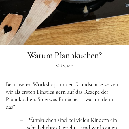
Aktuelles
Tipps für Kids
Rezepte
Für Schulen
Warum Pfannkuchen?
Unser Beitrag zum Ernährungsführerschein
Projektwoche Planetary Health Diet
Mai 8, 2023
Frühlingsküche & Sprachschätze
Bei unseren Workshops in der Grundschule setzen
Winterzauber
wir als ersten Einstieg gern auf das Rezept der
Projekttag im KiKoMo
Pfannkuchen. So etwas Einfaches – warum denn
Projekt „Iss dich klug“
das?
Kräuterwanderung und Outdoorkochen
Pfannkuchen sind bei vielen Kindern ein
Für KiTas
sehr beliebtes Gericht – und wir können