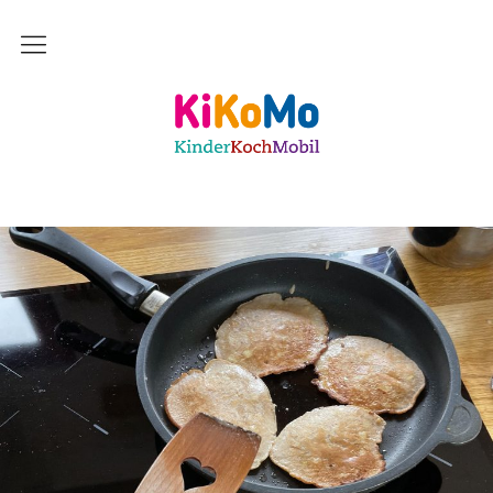
Start
Kinderkochmobil KiKoMo Karlsruhe
Das bin ich
Mein Team
Daher komme ich
Meine Freunde
Saisonal – Regional – Bio
Wir sind “in-Form”
Anerkannt als “BNE”-Akteur
Mein erstes Jahr