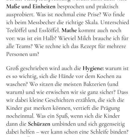
Maße und Einheiten
besprochen und praktisch
ausprobiert. Was ist nochmal eine Prise? Wo finde
ich beim Messbecher die richtige Skala. Unterschied
Teelöffel und Esslöffel.
Mathe
kommt auch noch
vor: was ist ein Halb? Wieviel Milch brauche ich für
alle Teams? Wie rechne ich das Rezept für mehrere
Personen um?
Groß geschrieben wird auch die
Hygiene:
warum ist
es so wichtig, sich die Hände vor dem Kochen zu
waschen? Wo sitzen die meisten Bakterien (und
warum) und wie erwischen wir sie ganz sicher? Dass
wir dabei kleine Geschichten erzählen, die sich die
Kinder gut merken können, vertieft die Prägung
nocheinmal. Was ein Spaß, wenn sich die Kinder
dann die
Schürzen
umbinden und sich gegenseitig
dabei helfen – wer kann schon eine Schleife binden?