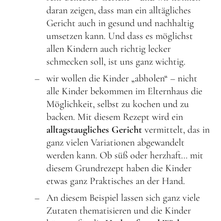
daran zeigen, dass man ein alltägliches
Gericht auch in gesund und nachhaltig
Frühlingsküche & Sprachschätze – Mit allen Sinnen
umsetzen kann. Und dass es möglichst
lernen
allen Kindern auch richtig lecker
Winterzauber
schmecken soll, ist uns ganz wichtig.
Offene Angebote
wir wollen die Kinder „abholen“ – nicht
alle Kinder bekommen im Elternhaus die
Werde Klimabotschafter:in
Möglichkeit, selbst zu kochen und zu
backen. Mit diesem Rezept wird ein
Outdoor Koch-Geburtstag
alltagstaugliches Gericht
vermittelt, das in
Groß & Klein-Kochworkshop
ganz vielen Variationen abgewandelt
Kindergeburtstag im KiKoMo
werden kann. Ob süß oder herzhaft… mit
diesem Grundrezept haben die Kinder
Mitmachen
etwas ganz Praktisches an der Hand.
FSJ/BFD/FÖJ
An diesem Beispiel lassen sich ganz viele
Zutaten thematisieren und die Kinder
Spenden