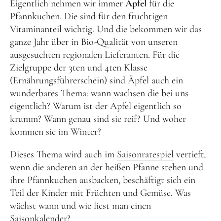
Eigentlich nehmen wir immer
Äpfel
für die
Pfannkuchen. Die sind für den fruchtigen
Vitaminanteil wichtig. Und die bekommen wir das
ganze Jahr über in Bio-Qualität von unseren
ausgesuchten regionalen Lieferanten. Für die
Zielgruppe der 3ten und 4ten Klasse
(Ernährungsführerschein) sind Äpfel auch ein
wunderbares Thema: wann wachsen die bei uns
eigentlich? Warum ist der Apfel eigentlich so
krumm? Wann genau sind sie reif? Und woher
kommen sie im Winter?
Dieses Thema wird auch im
Saisonratespiel
vertieft,
wenn die anderen an der heißen Pfanne stehen und
ihre Pfannkuchen ausbacken, beschäftigt sich ein
Teil der Kinder mit Früchten und Gemüse. Was
wächst wann und wie liest man einen
Saisonkalender?