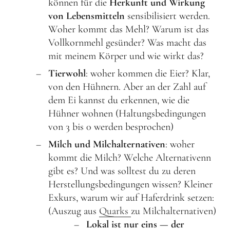
können für die
Herkunft und Wirkung
Schenk ein Lächeln, statt ein Geschenk!
von Lebensmitteln
sensibilisiert werden.
Woher kommt das Mehl? Warum ist das
Kontakt
Vollkornmehl gesünder? Was macht das
mit meinem Körper und wie wirkt das?
Linktree
Tierwohl
: woher kommen die Eier? Klar,
Newsletter
von den Hühnern. Aber an der Zahl auf
dem Ei kannst du erkennen, wie die
Hühner wohnen (Haltungsbedingungen
von 3 bis 0 werden besprochen)
Milch und Milchalternativen
: woher
kommt die Milch? Welche Alternativenn
Instagram
YouTube
Cookie-
Richtlinie
gibt es? Und was solltest du zu deren
(EU)
Herstellungsbedingungen wissen? Kleiner
Exkurs, warum wir auf Haferdrink setzen:
(Auszug aus
Quarks
zu Milchalternativen)
Lokal ist nur eins — der