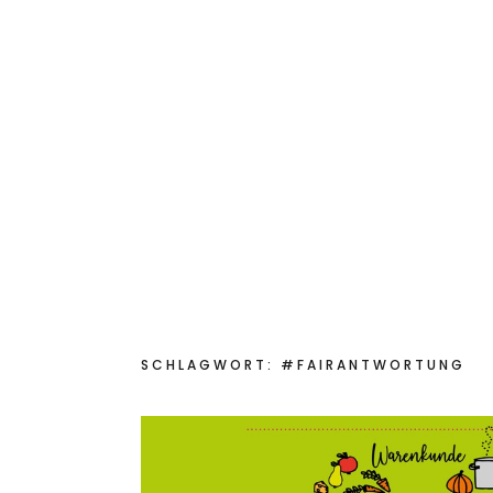
Start
Das bin ich
Aktuelles
Für Sch
Kinderkochmobil KiKoMo
KOCHEN MIT KINDERN IM KINDER-KOCH-MOBIL
SCHLAGWORT:
#FAIRANTWORTUNG