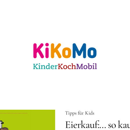
ulen
Für KiTas
Offene Angebote
Mit
 Karlsruhe
Tipps für Kids
Eierkauf:… so kau