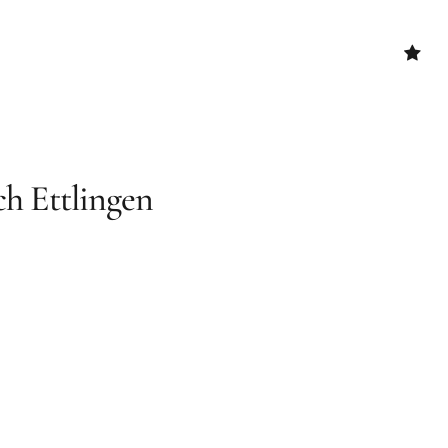
YouTu
Cooki
Richtl
(EU)
h Ettlingen