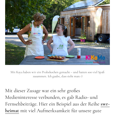
Mit Kaya haben wir ein Probekochen gemacht – und hatten soo viel Spaß
zusammen. Ich gaube, dass sieht man:-)
Mit dieser Zusage war ein sehr großes
Medieninteresse verbunden, es gab Radio- und
Fernsehbeiträge. Hier ein Beispiel aus der Reihe
swr-
heimat
mit viel Aufmerksamkeit für unsere gute