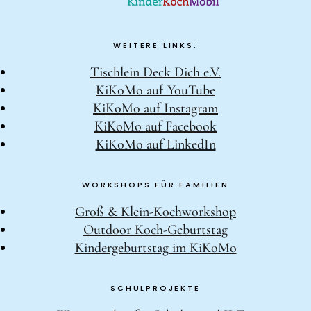
WEITERE LINKS:
Tischlein Deck Dich e.V.
KiKoMo auf YouTube
KiKoMo auf Instagram
KiKoMo auf Facebook
KiKoMo auf LinkedIn
WORKSHOPS FÜR FAMILIEN
Groß & Klein-Kochworkshop
Outdoor Koch-Geburtstag
Kindergeburtstag im KiKoMo
SCHULPROJEKTE