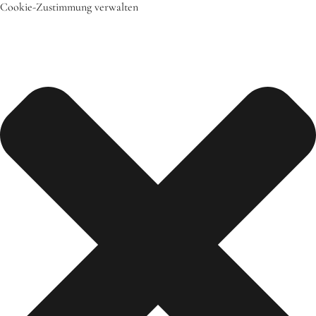
Cookie-Zustimmung verwalten
Start
Das bin ich
Mein Team
Daher komme ich
Meine Freunde
Saisonal – Regional – Bio
Wir sind “in-Form”
Anerkannt als “BNE”-Akteur
Mein erstes Jahr