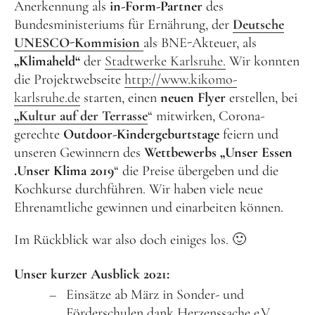
Anerkennung als
in-Form-Partner
des
Bundesministeriums für Ernährung, der
Deutsche
UNESCO-Kommision
als BNE-Akteuer, als
„Klimaheld“
der
Stadtwerke Karlsruhe.
Wir konnten
die Projektwebseite
http://www.kikomo-
karlsruhe.de
starten, einen
neuen Flyer
erstellen, bei
„Kultur auf der Terrasse
“ mitwirken, Corona-
gerechte
Outdoor-Kindergeburtstage
feiern und
unseren Gewinnern des
Wettbewerbs „Unser Essen
.Unser Klima 2019
“ die Preise übergeben und die
Kochkurse durchführen. Wir haben viele neue
Ehrenamtliche gewinnen und einarbeiten können.
Im Rückblick war also doch einiges los. 🙂
Unser kurzer
Ausblick 2021:
Einsätze ab März in Sonder- und
Förderschulen dank Herzenssache e.V.