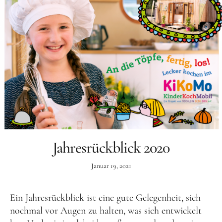
Schenk ein Lächeln, statt ein Geschenk!
Kontakt
Linktree
Newsletter
Jahresrückblick 2020
Instagram
YouTube
Cookie-
Richtlinie
Januar 19, 2021
(EU)
Ein Jahresrückblick ist eine gute Gelegenheit, sich
nochmal vor Augen zu halten, was sich entwickelt