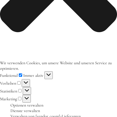
Aktuelles
Tipps für Kids
Rezepte
Für Schulen
Unser Beitrag zum Ernährungsführerschein
Projektwoche Planetary Health Diet
Wir verwenden Cookies, um unsere Website und unseren Service zu
Frühlingsküche & Sprachschätze
optimieren.
Funktional
Immer aktiv
Winterzauber
Vorlieben
Projekttag im KiKoMo
Statistiken
Projekt „Iss dich klug“
Marketing
Optionen verwalten
Kräuterwanderung und Outdoorkochen
Dienste verwalten
Für KiTas
Verwalten von {vendor_count}-Lieferanten