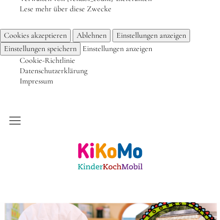
Lese mehr über diese Zwecke
Frühlingsküche & Sprachschätze – Mit allen Sinnen
Cookies akzeptieren
Ablehnen
Einstellungen anzeigen
lernen
Einstellungen speichern
Einstellungen anzeigen
Winterzauber
Cookie-Richtlinie
Offene Angebote
Datenschutzerklärung
Impressum
Werde Klimabotschafter:in
Outdoor Koch-Geburtstag
Groß & Klein-Kochworkshop
Kinderkochmobil KiKoMo Karlsruhe
Kindergeburtstag im KiKoMo
Mitmachen
FSJ/BFD/FÖJ
Spenden