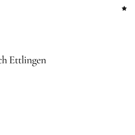
YouTu
Cooki
Richtl
(EU)
h Ettlingen