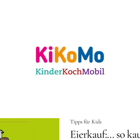
ulen
Für KiTas
Offene Angebote
Mit
 Karlsruhe
Tipps für Kids
Eierkauf:… so kau