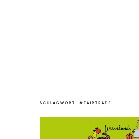
Start
Das bin ich
Aktuelles
Für Sch
Kinderkochmobil KiKoMo
KOCHEN MIT KINDERN IM KINDER-KOCH-MOBIL
SCHLAGWORT:
#FAIRTRADE