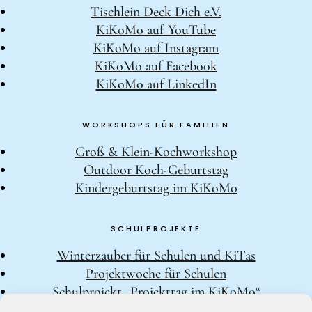
Tischlein Deck Dich e.V.
KiKoMo auf YouTube
KiKoMo auf Instagram
KiKoMo auf Facebook
KiKoMo auf LinkedIn
WORKSHOPS FÜR FAMILIEN
Groß & Klein-Kochworkshop
Outdoor Koch-Geburtstag
Kindergeburtstag im KiKoMo
SCHULPROJEKTE
Winterzauber für Schulen und KiTas
Projektwoche für Schulen
Schulprojekt „Projekttag im KiKoMo“
Schulprojekt „Kräuterwanderung und