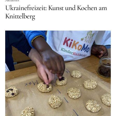
Aktuelles
Ukrainefreizeit: Kunst und Kochen am
Frühlingsküche & Sprachschätze – Mit allen Sinnen
Knittelberg
lernen
Winterzauber
Offene Angebote
Werde Klimabotschafter:in
Outdoor Koch-Geburtstag
Groß & Klein-Kochworkshop
Kindergeburtstag im KiKoMo
Mitmachen
FSJ/BFD/FÖJ
Spenden