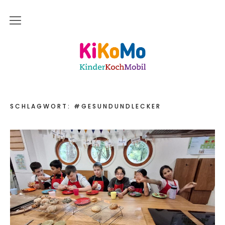
Start
Kinderkochmobil KiKoMo Karlsruhe
Das bin ich
Mein Team
SCHLAGWORT:
#GESUNDUNDLECKER
Daher komme ich
Meine Freunde
Saisonal – Regional – Bio
Wir sind “in-Form”
Anerkannt als “BNE”-Akteur
Mein erstes Jahr