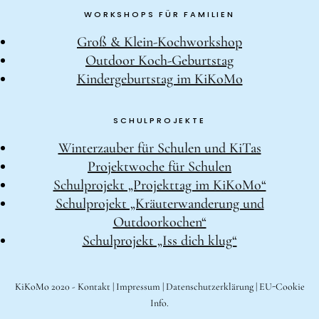
WORKSHOPS FÜR FAMILIEN
Groß & Klein-Kochworkshop
Outdoor Koch-Geburtstag
Kindergeburtstag im KiKoMo
SCHULPROJEKTE
Winterzauber für Schulen und KiTas
Projektwoche für Schulen
Schulprojekt „Projekttag im KiKoMo“
Schulprojekt „Kräuterwanderung und
Outdoorkochen“
Schulprojekt „Iss dich klug“
KiKoMo 2020 -
Kontakt
|
Impressum
|
Datenschutzerklärung
|
EU-Cookie
Info