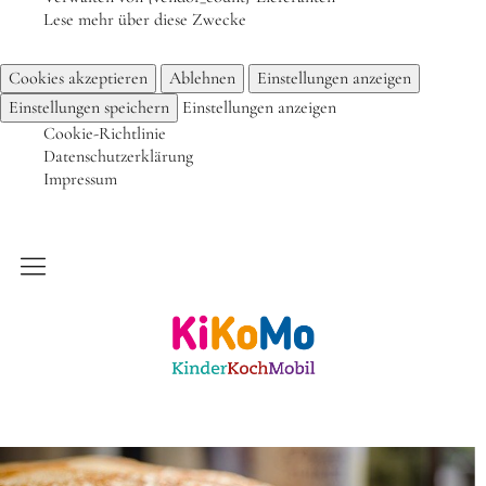
Lese mehr über diese Zwecke
Frühlingsküche & Sprachschätze – Mit allen Sinnen
Cookies akzeptieren
Ablehnen
Einstellungen anzeigen
lernen
Einstellungen speichern
Einstellungen anzeigen
Winterzauber
Cookie-Richtlinie
Offene Angebote
Datenschutzerklärung
Impressum
Werde Klimabotschafter:in
Outdoor Koch-Geburtstag
Groß & Klein-Kochworkshop
Kinderkochmobil KiKoMo Karlsruhe
Kindergeburtstag im KiKoMo
Mitmachen
FSJ/BFD/FÖJ
Spenden