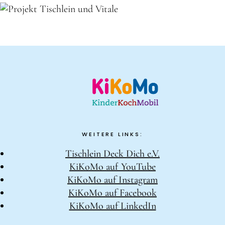
WEITERE LINKS:
Tischlein Deck Dich e.V.
KiKoMo auf YouTube
KiKoMo auf Instagram
KiKoMo auf Facebook
KiKoMo auf LinkedIn