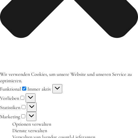
Aktuelles
Tipps für Kids
Rezepte
Für Schulen
Unser Beitrag zum Ernährungsführerschein
Projektwoche Planetary Health Diet
Wir verwenden Cookies, um unsere Website und unseren Service zu
Frühlingsküche & Sprachschätze
optimieren.
Funktional
Immer aktiv
Winterzauber
Vorlieben
Projekttag im KiKoMo
Statistiken
Projekt „Iss dich klug“
Marketing
Optionen verwalten
Kräuterwanderung und Outdoorkochen
Dienste verwalten
Für KiTas
Verwalten von {vendor_count}-Lieferanten