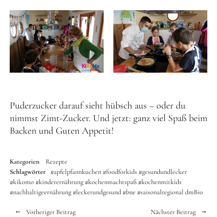
Puderzucker darauf sieht hübsch aus – oder du
nimmst Zimt-Zucker. Und jetzt: ganz viel Spaß beim
Backen und Guten Appetit!
Kategorien
Rezepte
Schlagwörter
#apfelpfannkuchen
#foodforkids
#gesundundlecker
#kikomo #kinderernährung #kochenmachtspaß #kochenmitkids
#nachhaltigeernährung #leckerundgesund #bne
#saisonalregional
dmBio
Vorheriger Beitrag
Nächster Beitrag