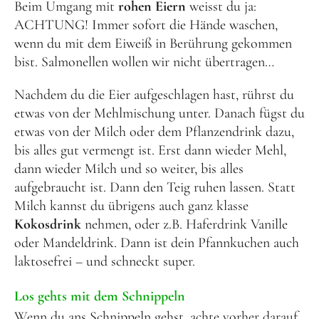
Beim Umgang mit
rohen Eiern
weisst du ja:
ACHTUNG! Immer sofort die Hände waschen,
wenn du mit dem Eiweiß in Berührung gekommen
bist. Salmonellen wollen wir nicht übertragen…
Nachdem du die Eier aufgeschlagen hast, rührst du
etwas von der Mehlmischung unter. Danach fügst du
etwas von der Milch oder dem Pflanzendrink dazu,
bis alles gut vermengt ist. Erst dann wieder Mehl,
dann wieder Milch und so weiter, bis alles
aufgebraucht ist. Dann den Teig ruhen lassen. Statt
Milch kannst du übrigens auch ganz klasse
Kokosdrink
nehmen, oder z.B. Haferdrink Vanille
oder Mandeldrink. Dann ist dein Pfannkuchen auch
laktosefrei – und schneckt super.
Los gehts mit dem Schnippeln
Wenn du ans Schnippeln gehst, achte vorher darauf,